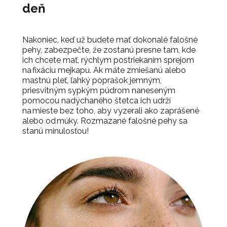
deň
Nakoniec, keď už budete mať dokonalé falošné
pehy, zabezpečte, že zostanú presne tam, kde
ich chcete mať, rýchlym postriekaním sprejom
na fixáciu mejkapu. Ak máte zmiešanú alebo
mastnú pleť, ľahký poprašok
jemným,
priesvitným sypkým púdrom naneseným
pomocou nadýchaného štetca ich udrží
na mieste
bez toho, aby vyzerali ako zaprášené
alebo od múky. Rozmazané falošné pehy sa
stanú minulosťou!