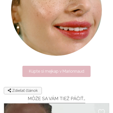
Kúpte si mejkap v Marionnaud
Zdieľať článok
MÔŽE SA VÁM TIEŽ PÁČIŤ…