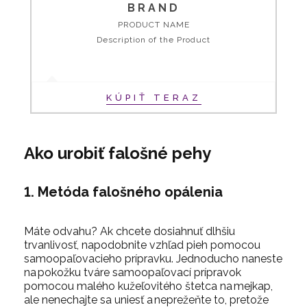
BRAND
PRODUCT NAME
Description of the Product
KÚPIŤ TERAZ
Ako urobiť falošné pehy
1. Metóda falošného opálenia
Máte odvahu? Ak chcete dosiahnuť dlhšiu
trvanlivosť, napodobnite vzhľad pieh pomocou
samoopaľovacieho prípravku. Jednoducho naneste
na pokožku tváre samoopaľovací prípravok
pomocou malého kužeľovitého
štetca na mejkap
,
ale nenechajte sa uniesť a neprežeňte to, pretože