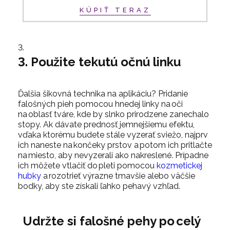
KÚPIŤ TERAZ
3. Použite tekutú očnú linku
Ďalšia
šikovná technika na aplikáciu? Pridanie
falošných pieh pomocou hnedej
linky na oči
na oblasť tváre, kde by slnko prirodzene zanechalo
stopy.
Ak dávate prednosť jemnejšiemu efektu,
vďaka ktorému budete stále vyzerať sviežo, najprv
ich naneste na končeky prstov a potom ich pritlačte
na miesto, aby nevyzerali ako nakreslené. Prípadne
ich môžete vtlačiť do pleti pomocou
kozmetickej
hubky
a rozotrieť výrazne tmavšie alebo väčšie
bodky, aby ste získali ľahko pehavý vzhľad.
Udržte si falošné pehy po celý