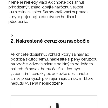
menej je niekedy viac!
Ak chcete dosiahnuť
prirodzený vzhľad, dbajte na rôznu veľkosť
a umiestnenie pieh. Samoopaľovací prípravok
zmyte po jednej alebo dvoch hodinách
pôsobenia.
2. Nakreslené ceruzkou na obočie
Ak chcete dosiahnuť vzhľad, ktorý sa najviac
podobá skutočnému
, nakreslite si pehy ceruzkou
na obočie v dvoch mierne odlišných odtieňoch
na hrebeň nosa a hornú časť líc. Jemným
„klepnutím“ ceruzky po pokožke dosiahnete
zmes presnejších pieh a jemnejších škvŕn, ktoré
nebudú vyzerať neprirodzene.