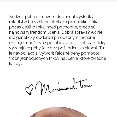
Keďže s pehami môžete dosiahnuť
výsledky
mladistvého vzhľadu
pleti ako po dotyku slnka
počas celého roka, hneď pochopíte, prečo sú
najnovším trendom líčenia.
Dobrá správa? Ak nie
ste geneticky obdarení prirodzenými pehami,
existuje množstvo spôsobov, ako získať realisticky
vyzerajúce pehy (ale bez poškodenia slnkom). Tu
je
návod, ako si vytvoriť falošné pehy
pomocou
troch jednoduchých trikov
na líčenie, ktoré zvládne
každý...