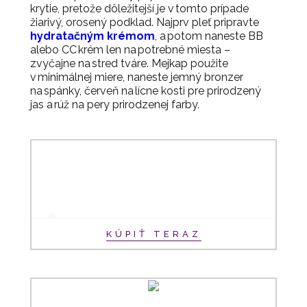
krytie, pretože dôležitejší je v tomto prípade
žiarivý, orosený podklad. Najprv pleť pripravte
hydratačným krémom
, a potom naneste BB
alebo CC krém
len na potrebné miesta –
zvyčajne na stred tváre.
Mejkap použite
v minimálnej miere, naneste jemný bronzer
na spánky, červeň na lícne kosti pre prirodzený
jas a rúž na pery prirodzenej farby.
KÚPIŤ TERAZ