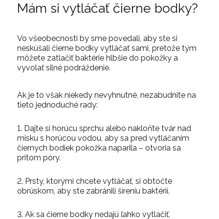
Mám si vytláčať čierne bodky?
Vo všeobecnosti by sme povedali, aby ste si
neskúšali čierne bodky vytláčať sami, pretože tým
môžete zatlačiť baktérie hlbšie do pokožky a
vyvolať silné podráždenie.
Ak je to však niekedy nevyhnutné, nezabudnite na
tieto jednoduché rady:
Dajte si horúcu sprchu alebo nakloňte tvár nad
misku s horúcou vodou, aby sa pred vytláčaním
čiernych bodiek pokožka naparila – otvoria sa
pritom póry.
Prsty, ktorými chcete vytláčať, si obtočte
obrúskom, aby ste zabránili šíreniu baktérií.
Ak sa čierne bodky nedajú ľahko vytlačiť,