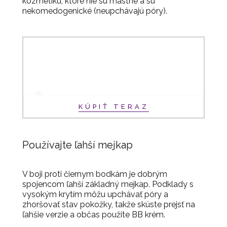
kozmetiku, ktoré nie sú mastné a sú
nekomedogenické (neupchávajú póry).
KÚPIŤ TERAZ
Používajte ľahší mejkap
V boji proti čiernym bodkám je dobrým
spojencom ľahší základný mejkap. Podklady s
vysokým krytím môžu upchávať póry a
zhoršovať stav pokožky, takže skúste prejsť na
ľahšie verzie a občas použite BB krém.