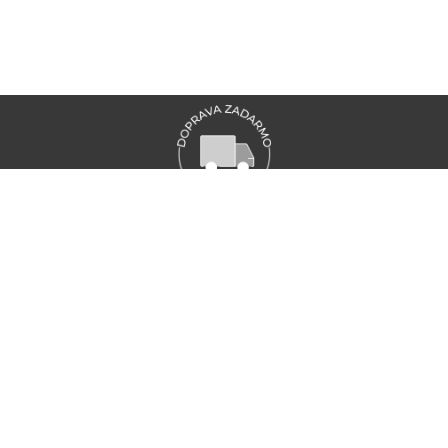
VŠETKY NOVINKY MARIONNAUD
Zaregistrujte sa a objavte naše najnovšie novinky a akcie
ZAREGISTRUJTE SA