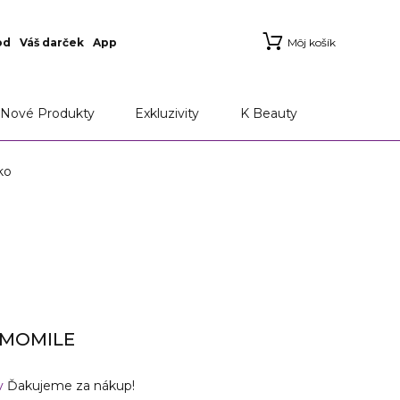
od
Váš darček
App
Môj košík
Nové Produkty
Exkluzivity
K Beauty
ko
AMOMILE
v
Ďakujeme za nákup!