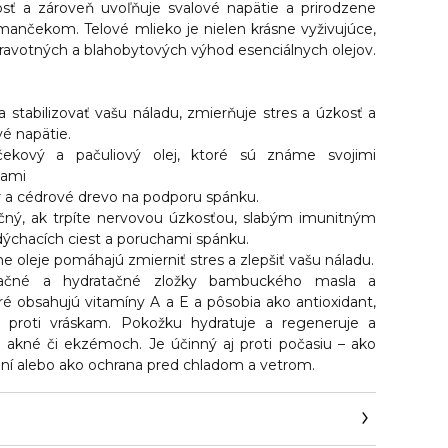
osť a zároveň uvoľňuje svalové napätie a prirodzene
mančekom. Telové mlieko je nielen krásne vyživujúce,
dravotných a blahobytových výhod esenciálnych olejov.
stabilizovať vašu náladu, zmierňuje stres a úzkosť a
é napätie.
ekový a pačuliový olej,
ktoré sú známe svojimi
ťami
r a cédrové drevo
na podporu spánku.
čný, ak trpíte nervovou úzkosťou, slabým imunitným
ýchacích ciest a poruchami spánku.
e oleje
pomáhajú zmierniť stres a zlepšiť vašu náladu.
tačné a hydratačné zložky bambuckého masla a
oré obsahujú vitamíny A a E a pôsobia ako antioxidant,
 proti vráskam. Pokožku hydratuje a regeneruje a
 akné či ekzémoch. Je účinný aj proti počasiu – ako
ní alebo ako ochrana pred chladom a vetrom.