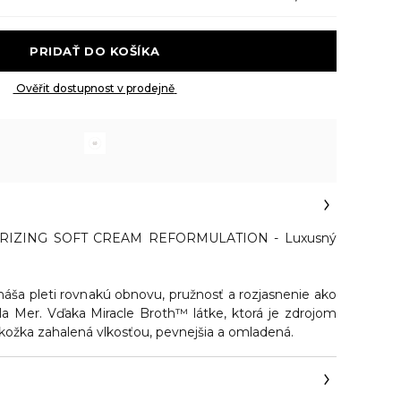
 PRIDAŤ DO KOŠÍKA 
 Ověřit dostupnost v prodejně 
RIZING SOFT CREAM REFORMULATION - Luxusný
náša pleti rovnakú obnovu, pružnosť a rozjasnenie ako
a Mer. Vďaka Miracle Broth™ látke, ktorá je zdrojom
pokožka zahalená vlkosťou, pevnejšia a omladená.