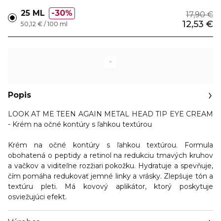
25 ML
30%
17,90 €
12,53 €
50,12 € / 100 ml
Popis
LOOK AT ME TEEN AGAIN METAL HEAD TIP EYE CREAM
- Krém na očné kontúry s ľahkou textúrou
Krém na očné kontúry s ľahkou textúrou. Formula
obohatená o peptidy a retinol na redukciu tmavých kruhov
a vačkov a viditeľne rozžiari pokožku. Hydratuje a spevňuje,
čím pomáha redukovať jemné linky a vrásky. Zlepšuje tón a
textúru pleti. Má kovový aplikátor, ktorý poskytuje
osviežujúci efekt.