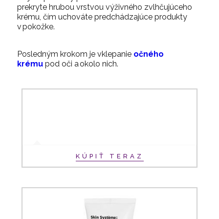
prekryte hrubou vrstvou výživného zvlhčujúceho
krému, čím uchováte predchádzajúce produkty
v pokožke.
Posledným krokom je vklepanie
očného
krému
pod oči a okolo nich.
KÚPIŤ TERAZ