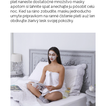
pleť naneste dostatočné množstvo masky
a potom si ľahnite spať a nechajte ju pôsobiť celú
noc. Keď sa ráno zobudíte, masku jednoducho
umyte prípravkom na ranné čistenie pleti a už len
obdivujte žiarivý lesk svojej pokožky.