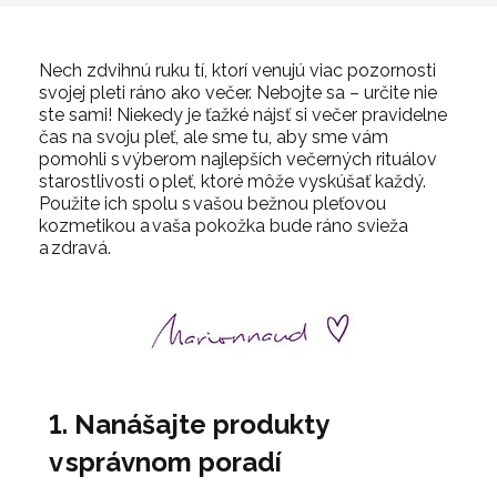
Nech zdvihnú ruku tí, ktorí venujú viac pozornosti
svojej pleti ráno ako večer. Nebojte sa – určite nie
ste sami! Niekedy je ťažké nájsť si večer pravidelne
čas na svoju pleť, ale sme tu, aby sme vám
pomohli s výberom
najlepších večerných rituálov
starostlivosti o pleť
, ktoré môže vyskúšať každý.
Použite ich spolu s vašou bežnou pleťovou
kozmetikou a vaša pokožka bude ráno svieža
a zdravá.
1. Nanášajte produkty
v správnom poradí