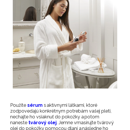
Použite
sérum
s aktívnymi látkami, ktoré
zodpovedajú konkrétnym potrebám vašej pleti,
nechajte ho vsiaknuť do pokožky a potom
naneste
tvárový olej
.
Jemne vmasírujte tvárový
olej do pokožky pomocou dlaní a následne ho