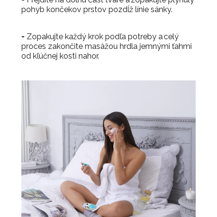
pohyb končekov prstov pozdĺž línie sánky.
-
Zopakujte každý krok podľa potreby a celý
proces zakončite masážou hrdla jemnými ťahmi
od kľúčnej kosti nahor.