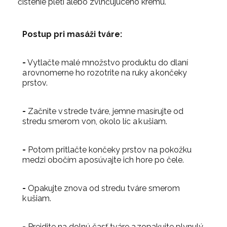
čistenie pleti alebo zvlhčujúceho krému.
Postup pri masáži tváre:
-
Vytlačte malé množstvo produktu do dlaní
a rovnomerne ho rozotrite na ruky a končeky
prstov.
-
Začnite v strede tváre, jemne masírujte od
stredu smerom von, okolo líc a k ušiam.
-
Potom pritlačte končeky prstov na pokožku
medzi obočím a posúvajte ich hore po čele.
-
Opakujte znova od stredu tváre smerom
k ušiam.
-
Prejdite na dolnú časť tváre a zopakujte plynulý