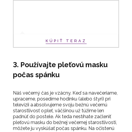
KÚPIŤ TERAZ
3. Používajte pleťovú masku
počas spánku
Náš večerný čas je vzácny. Keď sa navečeriame,
upraceme, posedíme hodinku (alebo štyri) pri
televízii a absolvujeme svoju bežnú večernú
starostlivosť o pleť, väčšinou už túžime len
padnúť do postele. Ak teda nestíhate začleniť
pleťovú masku do bežnej večernej starostlivosti,
môžete ju vyskúšať počas spánku. Na očistenú