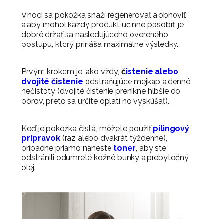
V noci sa pokožka snaží regenerovať a obnoviť
a aby mohol každý produkt účinne pôsobiť, je
dobré držať sa nasledujúceho overeného
postupu, ktorý prináša maximálne výsledky.
Prvým krokom je, ako vždy,
č
istenie alebo
dvojité čistenie
odstraňujúce mejkap a denné
nečistoty (dvojité čistenie prenikne hlbšie do
pórov, preto sa určite oplatí ho vyskúšať).
Keď je pokožka čistá, môžete použiť
pílingový
prípravok
(raz alebo dvakrát týždenne),
prípadne priamo naneste
toner
, aby ste
odstránili odumreté kožné bunky a prebytočný
olej.