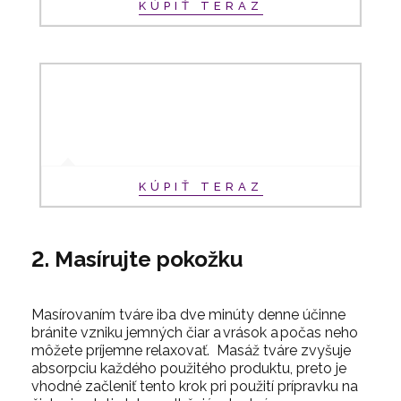
KÚPIŤ TERAZ
KÚPIŤ TERAZ
2. Masírujte pokožku
Masírovaním tváre iba dve minúty denne účinne
bránite vzniku jemných čiar a vrások a počas neho
môžete príjemne relaxovať. Masáž tváre zvyšuje
absorpciu každého použitého produktu, preto je
vhodné začleniť tento krok pri použití prípravku na