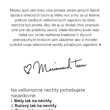
Mesiac apríl nám toho roku prináša okrem jarných teplôt,
dažďa a slnečných lúčov aj Veľkú noc a my sa už tešíme,
pretože sladkých veľkonočných zajačikov sa nikdy
nemôže byť priveľa. Aby ste aj vy dostali chuť, pripravili
sme pre vás praktický návod, vďaka ktorému bude vaša
Veľká noc určite nádherne kreatívna! V štyroch
jednoduchých krokoch vám ukážeme, ako si môžete
ozdobiť svoje veľkonočné nechty pôvabnými zajačikmi.
♥
Na veľkonočné nechty potrebujete
nasledovné:
Biely lak na nechty
Ružový lak na nechty