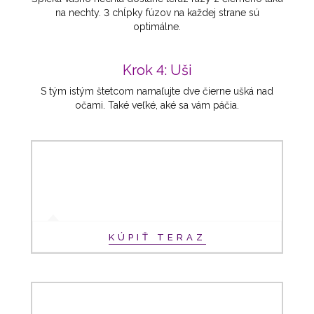
na nechty. 3 chĺpky fúzov na každej strane sú
optimálne.
Krok 4: Uši
S tým istým štetcom namaľujte dve čierne ušká nad
očami. Také veľké, aké sa vám páčia.
KÚPIŤ TERAZ