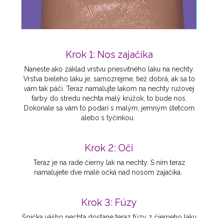
Krok 1: Nos zajačika
Naneste ako základ vrstvu priesvitného laku na nechty.
Vrstva bieleho laku je, samozrejme, tiež dobrá, ak sa to
vám tak páči. Teraz namaľujte lakom na nechty ružovej
farby do stredu nechta malý krúžok, to bude nos.
Dokonale sa vám to podarí s malým, jemným štetcom
alebo s tyčinkou.
Krok 2: Oči
Teraz je na rade čierny lak na nechty. S ním teraz
namaľujete dve malé očká nad nosom zajačika.
Krok 3: Fúzy
Špička vášho nechta dostane teraz fúzy z čierneho laku