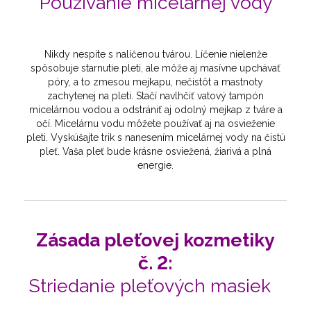
Používanie micelárnej vody
Nikdy nespite s nalíčenou tvárou. Líčenie nielenže
spôsobuje starnutie pleti, ale môže aj masívne upchávať
póry, a to zmesou mejkapu, nečistôt a mastnoty
zachytenej na pleti. Stačí navlhčiť vatový tampón
micelárnou vodou a odstrániť aj odolný mejkap z tváre a
očí. Micelárnu vodu môžete používať aj na osvieženie
pleti. Vyskúšajte trik s nanesením micelárnej vody na čistú
pleť. Vaša pleť bude krásne osviežená, žiarivá a plná
energie.
Zásada pleťovej kozmetiky
č. 2:
Striedanie pleťových masiek