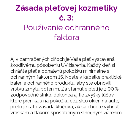
Zásada pleťovej kozmetiky
č. 3:
Používanie ochranného
faktora
Aj v zamračených dňoch je Vaša pleť vystavená
škodlivému pôsobeniu UV žiarenia. Každý deň si
chráňte pleť a odhalenú pokožku minimálne s
ochranným faktorom 15. Noste v kabelke praktické
balenie ochranného produktu, aby ste obnovili
vrstvu zmytú potením. Za starnutie pleti je z 90 %
zodpovedné slnko, dokonca aj tie zvyšky lúčov,
ktoré prenikajú na pokožku cez sklo okien na aute,
preto je táto zásada kľúčová, ak sa chcete vyhnúť
vráskam a fľakom spôsobeným slnečným žiarením.