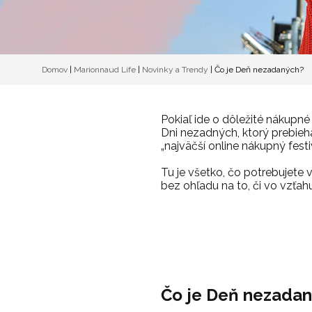
Domov
|
Marionnaud Life
|
Novinky a Trendy
|
Čo je Deň nezadaných?
Pokiaľ ide o dôležité nákupné
Dni nezadných, ktorý prebieh
„najväčší online nákupný festi
Tu je všetko, čo potrebujete 
bez ohľadu na to, či vo vzťahu
Čo je Deň nezada