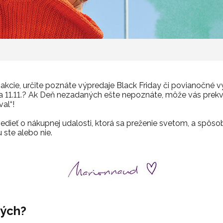
 akcie, určite poznáte výpredaje Black Friday či povianočné v
a 11.11.? Ak Deň nezadaných ešte nepoznáte, môže vás prekva
val“!
vedieť o nákupnej udalosti, ktorá sa preženie svetom, a spôso
 ste alebo nie.
ných?