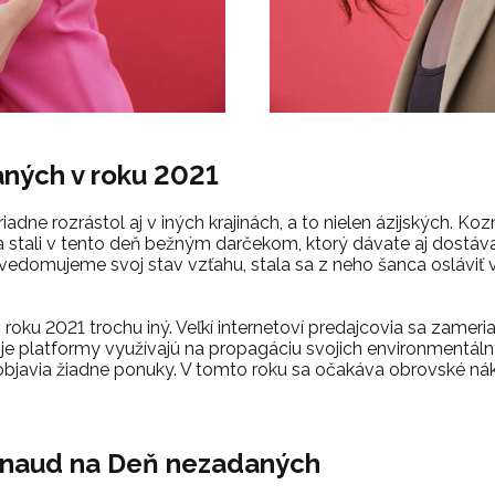
ných v roku 2021
dne rozrástol aj v iných krajinách, a to nielen ázijských. K
a stali v tento deň bežným darčekom, ktorý dávate aj dostávat
 uvedomujeme svoj stav vzťahu, stala sa z neho šanca oslávi
oku 2021 trochu iný. Veľkí internetoví predajcovia sa zamer
je platformy využívajú na propagáciu svojich environmentálnyc
bjavia žiadne ponuky. V tomto roku sa očakáva obrovské nák
nnaud na Deň nezadaných