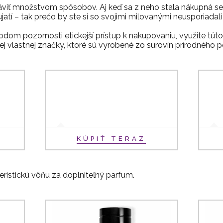
iť množstvom spôsobov. Aj keď sa z neho stala nákupná senz
tí – tak prečo by ste si so svojimi milovanými neusporiadali
dom pozornosti etickejší prístup k nakupovaniu, využite túto
 vlastnej značky, ktoré sú vyrobené zo surovín prírodného 
KÚPIŤ TERAZ
ristickú vôňu za doplniteľný parfum.