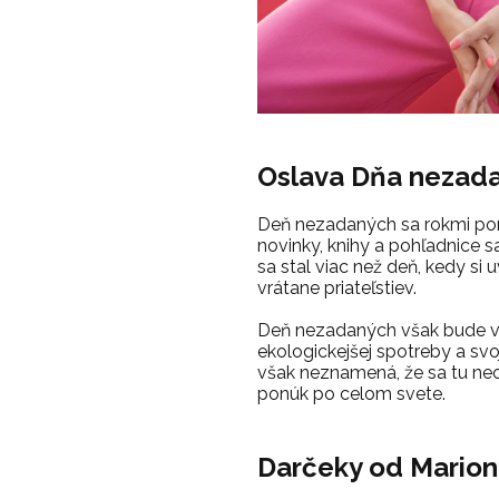
Oslava Dňa nezada
Deň nezadaných sa rokmi poria
novinky, knihy a pohľadnice s
sa stal viac než deň, kedy si
vrátane priateľstiev.
Deň nezadaných však bude v r
ekologickejšej spotreby a svo
však neznamená, že sa tu neo
ponúk po celom svete.
Darčeky od Mario