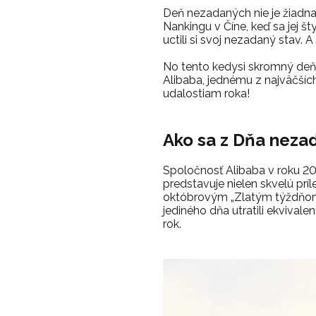
Deň nezadaných nie je žiadna 
Nankingu v Číne, keď sa jej šty
uctili si svoj nezadaný stav. 
No tento kedysi skromný deň 
Alibaba, jednému z najväčšíc
udalostiam roka!
Ako sa z Dňa nezad
Spoločnosť Alibaba v roku 2009
predstavuje nielen skvelú príl
októbrovým „Zlatým týždňom“
jediného dňa utratili ekvival
rok.