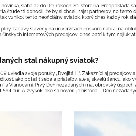
novinka, siaha až do 90. rokoch 20. storočia. Predpokladá sa, 
ria študenti dohodli, že by si chceli nájsť partnerov, no tento d
A tak vznikol tento neoficiálny sviatok, ktorý dnes každý rok 
plný zábavy slávený na univerzitách čoskoro nabral na obľ
h čínskych internetových predajcov, dnes patrí k tým najlukr
aných stal nákupný sviatok?
 uviedla svoje ponuky „Dvojitá 11“. Zákazníci aj predajcovia zi
ežitosť, ako potešiť seba a priateľov, ale aj skvelú šancu, ak
 a Vianocami. Prvý Deň nezadaných mal obrovský úspech a 
ent 564 eur! A zvyšok, ako sa hovorí, je história – Deň nezada