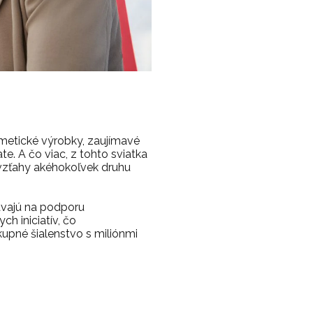
ozmetické výrobky, zaujímavé
e. A čo viac, z tohto sviatka
ť vzťahy akéhokoľvek druhu
iavajú na podporu
h iniciatív, čo
upné šialenstvo s miliónmi