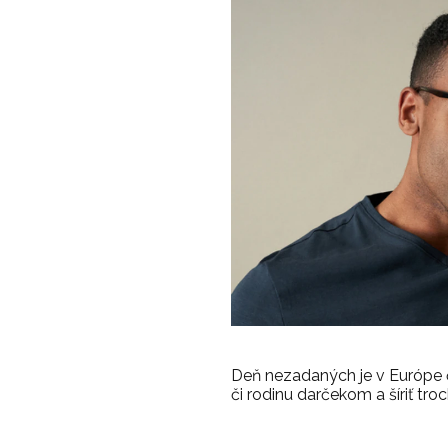
Deň nezadaných je v Európe čor
či rodinu darčekom a šíriť tro