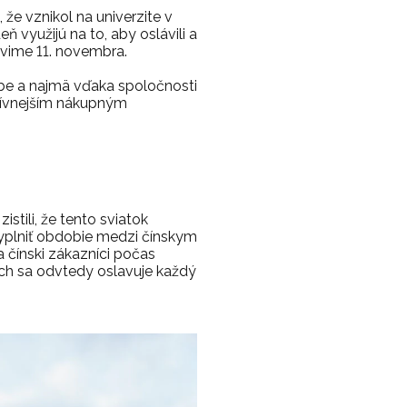
že vznikol na univerzite v
eň využijú na to, aby oslávili a
slávime 11. novembra.
ube a najmä vďaka spoločnosti
atívnejším nákupným
stili, že tento sviatok
o vyplniť obdobie medzi čínskym
čínski zákazníci počas
ných sa odvtedy oslavuje každý