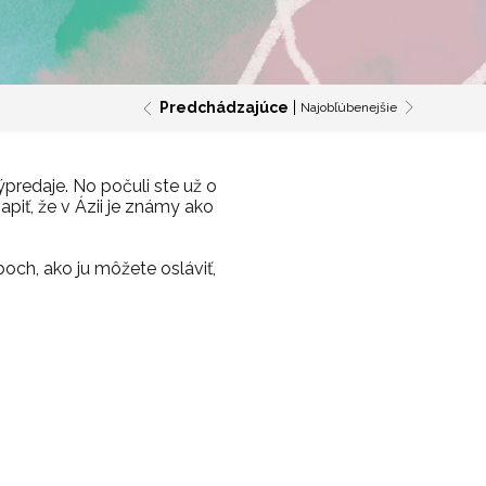
Predchádzajúce
Najobľúbenejšie
ýpredaje. No počuli ste už o
piť, že v Ázii je známy ako
boch, ako ju môžete osláviť,