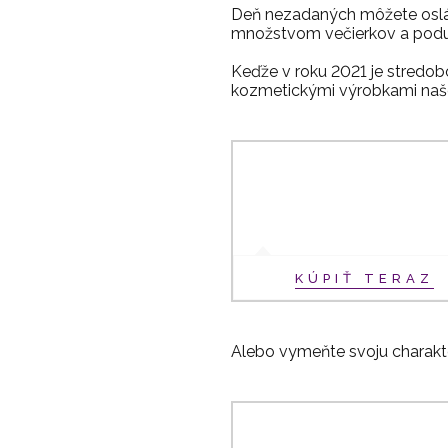
Deň nezadaných môžete osláv
množstvom večierkov a poduja
Keďže v roku 2021 je stredobo
kozmetickými výrobkami našej
KÚPIŤ TERAZ
Alebo vymeňte svoju charakte