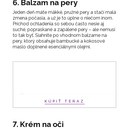
6. Balzam na pery
Jeden deň máte mäkké, pružné pery a stačí malá
zmena počasia, a už je to úplne o niečom inom.
Príchod ochladenia so sebou často nesie aj
suché, popraskané a zapálené pery – ale nemusí
to tak byť. Siahnite po vhodnom balzame na
pery, ktorý obsahuje bambucké a kokosové
maslo doplnené esenciálnymi olejmi.
KÚPIŤ TERAZ
7. Krém na oči