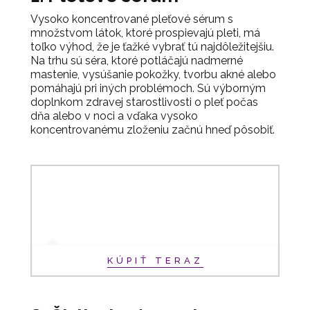
Vysoko koncentrované pleťové sérum s
množstvom látok, ktoré prospievajú pleti, má
toľko výhod, že je ťažké vybrať tú najdôležitejšiu.
Na trhu sú séra, ktoré potláčajú nadmerné
mastenie, vysúšanie pokožky, tvorbu akné alebo
pomáhajú pri iných problémoch. Sú výborným
doplnkom zdravej starostlivosti o pleť počas
dňa alebo v noci a vďaka vysoko
koncentrovanému zloženiu začnú hneď pôsobiť.
KÚPIŤ TERAZ