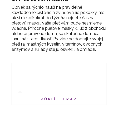
Človek sa rýchlo naučí na pravidelné
každodenné čistenie a zvlhčovanie pokožky, ale
ak si niekoľkokrát do týždňa nájdete čas na
pleťovú masku, vaša pleť vám bude nesmierne
vďačná. Prírodné pleťové masky, či už z obchodu
alebo pripravené doma, sú skutočne domáca
luxusná starostlivosť. Pravidelne doprajte svojej
pleti raj mastných kyselín, vitamínov, ovocných
enzýmov a ílu, aby ste ju osviežili a omladili.
KÚPIŤ TERAZ