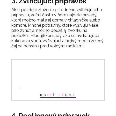
3. Zvlhčujúci prípravok
Ak si pozriete zloženie prírodného zvlhčujúceho
prípravku, veľmi často v ňom nájdete prísady,
ktoré možno máte aj doma v chladničke alebo
komore. Mnohé potraviny, ktoré vyživujú vaše
telo zvnútra, možno použiť aj zvonku na
pokožku. Hľadajte prísady, ako sú hydratujúca
kokosová voda, vyživujúci a hojivý med a zelený
čaj na ochranu pred voľnými radikálmi.
KÚPIŤ TERAZ
4. Peelingový prípravok