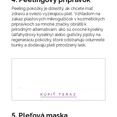
Peeling pokožky je dôležitý, ak chcete mať
zdravú a sviežo vyzerajúcu pleť. Vzhľadom na
zákaz plastových mikroguľôčok v kozmetických
prípravkoch sa mnohé značky obrátili k
prírodným alternatívam, ako sú ovocné kyseliny
(alfahydroxy kyseliny) alebo guľôčky jojoby na
regeneráciu pokožky, ktoré odstraňujú odumreté
bunky a dodávajú pleti prirodzený lesk.
KÚPIŤ TERAZ
5. Pleťová maska