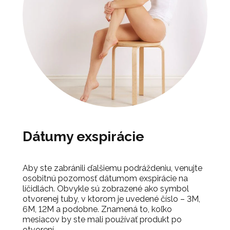
Dátumy exspirácie
Aby ste zabránili ďalšiemu podráždeniu, venujte
osobitnú pozornosť dátumom exspirácie na
líčidlách. Obvykle sú zobrazené ako symbol
otvorenej tuby, v ktorom je uvedené číslo – 3M,
6M, 12M a podobne. Znamená to, koľko
mesiacov by ste mali používať produkt po
otvorení.