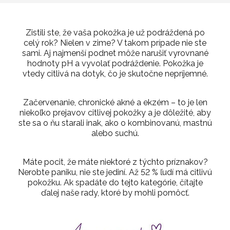
Zistili ste, že vaša pokožka je už podráždená po
celý rok? Nielen v zime? V takom prípade nie ste
sami. Aj najmenší podnet môže narušiť vyrovnané
hodnoty pH a vyvolať podráždenie. Pokožka je
vtedy citlivá na dotyk, čo je skutočne nepríjemné.
Začervenanie, chronické akné a ekzém – to je len
niekoľko prejavov citlivej pokožky a je dôležité, aby
ste sa o ňu starali inak, ako o kombinovanú, mastnú
alebo suchú.
Máte pocit, že máte niektoré z týchto príznakov?
Nerobte paniku, nie ste jediní. Až 52 % ľudí má citlivú
pokožku. Ak spadáte do tejto kategórie, čítajte
ďalej naše rady, ktoré by mohli pomôcť.