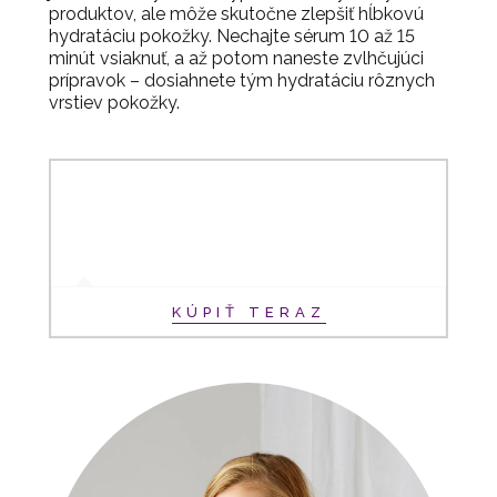
produktov, ale môže skutočne zlepšiť hĺbkovú
hydratáciu pokožky. Nechajte sérum 10 až 15
minút vsiaknuť, a až potom naneste zvlhčujúci
prípravok – dosiahnete tým hydratáciu rôznych
vrstiev pokožky.
KÚPIŤ TERAZ