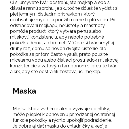
Či si umývate tvár, odstraňujete mejkap alebo si
dávate rannú sprchu, je skutočne dôležité vyčistiť si
pleť jemným čistiacim prípravkom, ktorý
neobsahuje mydlo, a použiť mierne teplú vodu. Pri
odstraňovaní mejkapu, nečistoty a mastnoty
pomôže produkt, ktorý vytvára penu alebo
mliekovú konzistenciu, aby nebolo potrebné
pokožku drhnúť alebo trieť. Môžete si tvár umyť aj
druhý raz, čomu sa hovorí dvojité čistenie, ale
pokožka sa pritom často vysuší, preto použite
micelárnu vodu alebo čistiaci prostriedok mliekovej
konzistencie a vatovým tampónom si pretrite tvár
a krk, aby ste odstránili zostávajúci mejkap.
Maska
Maska, ktorá zvlhčuje alebo vyživuje do hĺbky,
môže prispieť k obnoveniu prirodzenej ochrannej
funkcie pokožky a rýchlo upokojiť podráždenie.
Je dobré aj dať masku do chladničky a keď je