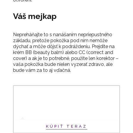
Váš mejkap
Nepreháňajte to s nanášaním nepriepustného
základu, pretože pokožka pod ním nemôže
dýchať a môže dôjsť k podráždeniu. Prejdite na
krém BB (beauty balm) alebo CC (correct and
cover) a ak je to potrebné, použite len korektor –
vaša pokožka bude nielen vyzerať zdravo, ale
bude vám za to aj vďačná.
KÚPIŤ TERAZ