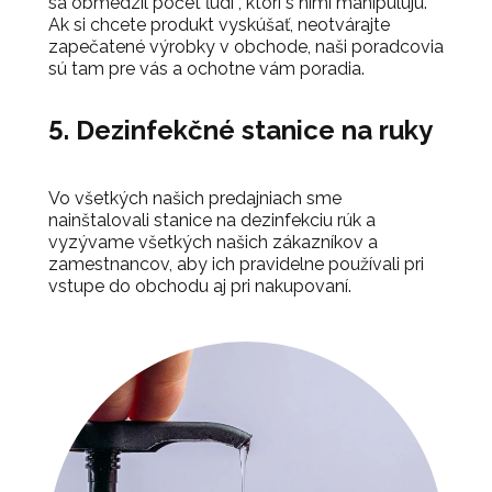
sa obmedzil počet ľudí , ktorí s nimi manipulujú.
Ak si chcete produkt vyskúšať, neotvárajte
zapečatené výrobky v obchode, naši poradcovia
sú tam pre vás a ochotne vám poradia.
5. Dezinfekčné stanice na ruky
Vo všetkých našich predajniach sme
nainštalovali stanice na dezinfekciu rúk a
vyzývame všetkých našich zákazníkov a
zamestnancov, aby ich pravidelne používali pri
vstupe do obchodu aj pri nakupovaní.