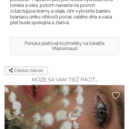
tonera a séra, potom naneste na povrch
zvláčňujúce krémy a oleje, čím vytvoríte bariéru
brániacu úniku vlhkosti počas celého dňa a vaša
pleť bude spokojná a žiarivá.
Ponuka pleťovej kozmetiky na lokalite
Marionnaud
Zdieľať článok
MÔŽE SA VÁM TIEŽ PÁČIŤ…