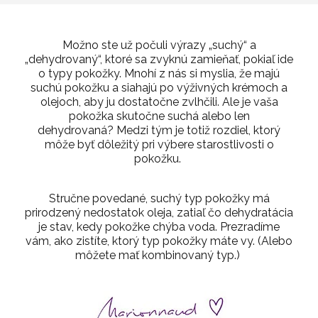
Možno ste už počuli výrazy „suchý“ a
„dehydrovaný“, ktoré sa zvyknú zamieňať, pokiaľ ide
o typy pokožky.
Mnohí z nás si myslia, že majú
suchú pokožku a siahajú po výživných krémoch a
olejoch, aby ju dostatočne zvlhčili.
Ale je vaša
pokožka skutočne suchá alebo len
dehydrovaná?
Medzi tým
je
totiž rozdiel, ktorý
môže byť dôležitý pri výbere starostlivosti o
pokožku.
Stručne povedané, suchý
typ
pokožky má
prirodzený nedostatok oleja, zatiaľ čo dehydratácia
je
stav
, kedy pokožke chýba voda.
Prezradíme
vám, ako zistíte, ktorý typ pokožky máte vy.
(Alebo
môžete mať kombinovaný typ.)