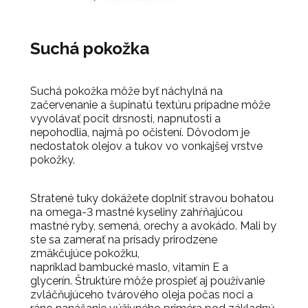
Suchá pokožka
Suchá pokožka môže byť náchylná na
začervenanie a šupinatú textúru prípadne môže
vyvolávať pocit drsnosti, napnutosti a
nepohodlia, najmä po očistení. Dôvodom je
nedostatok olejov a tukov vo vonkajšej vrstve
pokožky.
Stratené tuky dokážete doplniť stravou bohatou
na omega-3 mastné kyseliny zahŕňajúcou
mastné ryby, semená, orechy a avokádo.
Mali by
ste sa zamerať na prísady prirodzene
zmäkčujúce pokožku,
napríklad bambucké maslo, vitamín E a
glycerín.
Štruktúre môže prospieť aj používanie
zvláčňujúceho tvárového oleja počas noci a