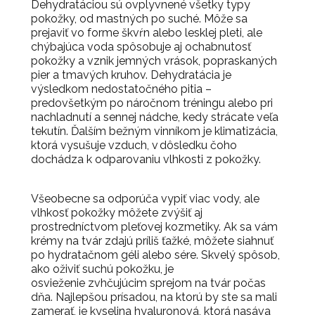
Dehydratáciou sú ovplyvnené všetky typy
pokožky, od mastných po suché.
Môže sa
prejaviť vo forme škvŕn alebo lesklej pleti, ale
chýbajúca voda spôsobuje aj ochabnutosť
pokožky a vznik jemných vrások, popraskaných
pier a tmavých kruhov.
Dehydratácia je
výsledkom nedostatočného pitia –
predovšetkým po náročnom tréningu alebo pri
nachladnutí a sennej nádche, kedy strácate veľa
tekutín.
Ďalším bežným vinníkom je klimatizácia,
ktorá vysušuje vzduch, v dôsledku čoho
dochádza k odparovaniu vlhkosti z pokožky.
Všeobecne sa odporúča vypiť viac vody, ale
vlhkosť pokožky môžete zvýšiť aj
prostredníctvom pleťovej kozmetiky.
Ak sa vám
krémy na tvár zdajú príliš ťažké, môžete siahnuť
po hydratačnom géli alebo sére.
Skvelý spôsob,
ako oživiť suchú pokožku, je
osvieženie zvhčujúcim sprejom na tvár počas
dňa.
Najlepšou prísadou, na ktorú by ste sa mali
zamerať, je kyselina hyaluronová, ktorá nasáva