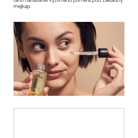
ráno nanášanie výživného priméra pod základný
mejkap.