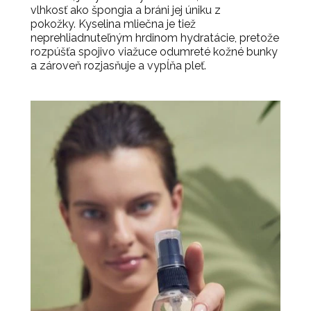
vlhkosť ako špongia a bráni jej úniku z
pokožky.
Kyselina mliečna je tiež
neprehliadnuteľným hrdinom hydratácie, pretože
rozpúšťa spojivo viažuce odumreté kožné bunky
a zároveň rozjasňuje a vypĺňa pleť.