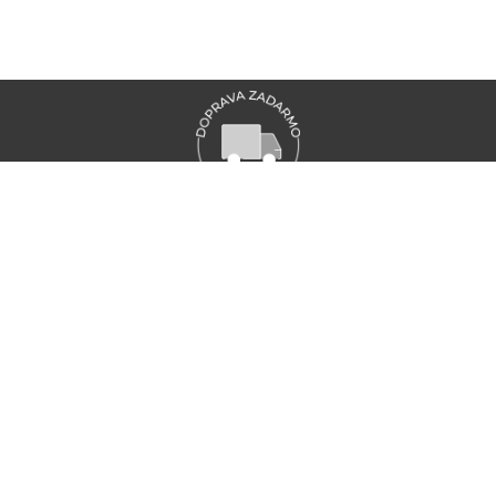
VŠETKY NOVINKY MARIONNAUD
Zaregistrujte sa a objavte naše najnovšie novinky a akcie
ZAREGISTRUJTE SA