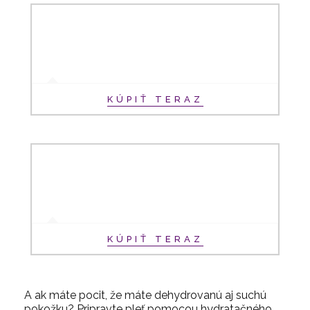
KÚPIŤ TERAZ
KÚPIŤ TERAZ
A ak máte pocit, že máte dehydrovanú
aj
suchú
pokožku?
Pripravte pleť pomocou hydratačného