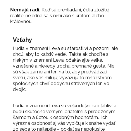
Nemajú radi:
Keď sú prehliadaní, čelia zložitej
realite, nejedná sa s nimi ako s kráľom alebo
kráľovnou.
Vzťahy
Ľudia v znamení Leva sú starostliví a pozorní, ale
chcú, aby to každý vedel. Takže ak chodíte s
niekým v znamení Leva, očakávajte veľké,
vznešené a niekedy trochu prehnané gestá. Nie
sú však zameraní len na to, aby predvádzali
svetu, ako vás milujú; vyvažujú to množstvom
spoločných chvíľ oddychu strávených len vo
dvojici.
Ľudia v znamení Leva sú veľkodušní, spoľahliví a
budú skutočne vernými priateľmi s prirodzeným
šarmom a úctou k osobným hodnotám. Ich
výrazná osobnosť aj vás vybičuje k snahe vydať
zo seba to najlepšie – pokiaľ sa nepokúsite