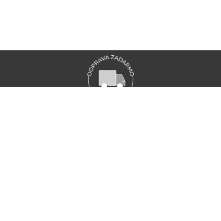
VŠETKY NOVINKY MARIONNAUD
Zaregistrujte sa a objavte naše najnovšie novinky a akcie
ZAREGISTRUJTE SA