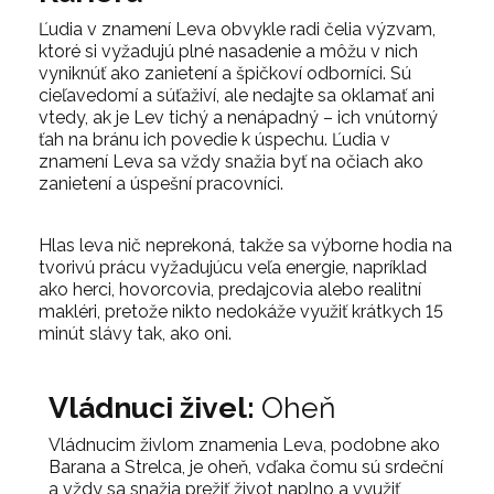
Ľudia v znamení Leva obvykle radi čelia výzvam,
ktoré si vyžadujú plné nasadenie a môžu v nich
vyniknúť ako zanietení a špičkoví odborníci. Sú
cieľavedomí a súťaživí, ale nedajte sa oklamať ani
vtedy, ak je Lev tichý a nenápadný – ich vnútorný
ťah na bránu ich povedie k úspechu. Ľudia v
znamení Leva sa vždy snažia byť na očiach ako
zanietení a úspešní pracovníci.
Hlas leva nič neprekoná, takže sa výborne hodia na
tvorivú prácu vyžadujúcu veľa energie, napríklad
ako herci, hovorcovia, predajcovia alebo realitní
makléri, pretože nikto nedokáže využiť krátkych 15
minút slávy tak, ako oni.
Vládnuci živel:
Oheň
Vládnucim živlom znamenia Leva, podobne ako
Barana a Strelca, je oheň, vďaka čomu sú srdeční
a vždy sa snažia prežiť život naplno a využiť