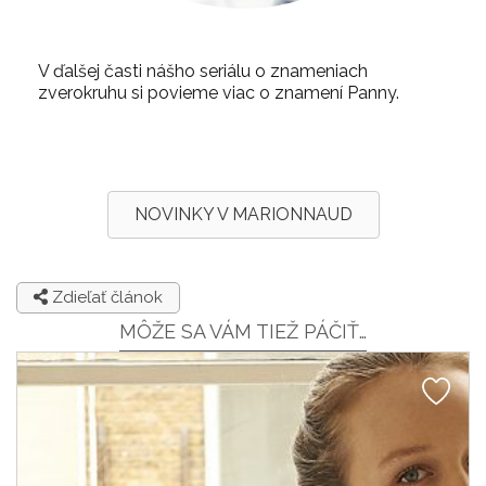
V ďalšej časti nášho seriálu o znameniach
zverokruhu si povieme viac o znamení Panny.
NOVINKY V MARIONNAUD
Zdieľať článok
MÔŽE SA VÁM TIEŽ PÁČIŤ…