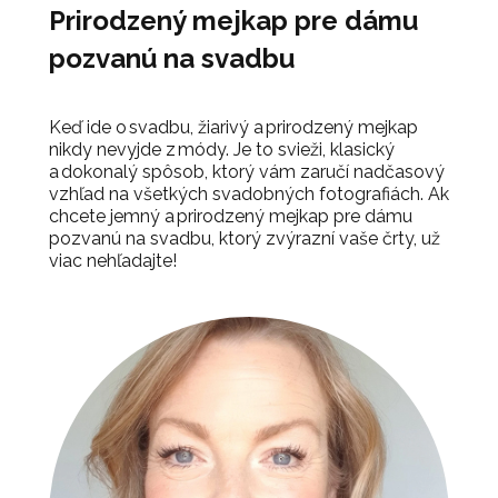
Prirodzený mejkap pre dámu
pozvanú na svadbu
Keď ide o svadbu, žiarivý a prirodzený mejkap
nikdy nevyjde z módy. Je to svieži, klasický
a dokonalý spôsob, ktorý vám zaručí nadčasový
vzhľad na všetkých svadobných fotografiách. Ak
chcete jemný a prirodzený mejkap pre dámu
pozvanú na svadbu, ktorý zvýrazní vaše črty, už
viac nehľadajte!