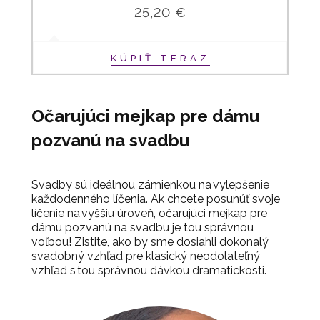
25,20 €
KÚPIŤ TERAZ
Očarujúci mejkap pre dámu
pozvanú na svadbu
Svadby sú ideálnou zámienkou na vylepšenie
každodenného líčenia. Ak chcete posunúť svoje
líčenie na vyššiu úroveň, očarujúci mejkap pre
dámu pozvanú na svadbu je tou správnou
voľbou!
Zistite, ako by sme dosiahli dokonalý
svadobný vzhľad pre klasický neodolateľný
vzhľad s tou správnou dávkou dramatickosti.