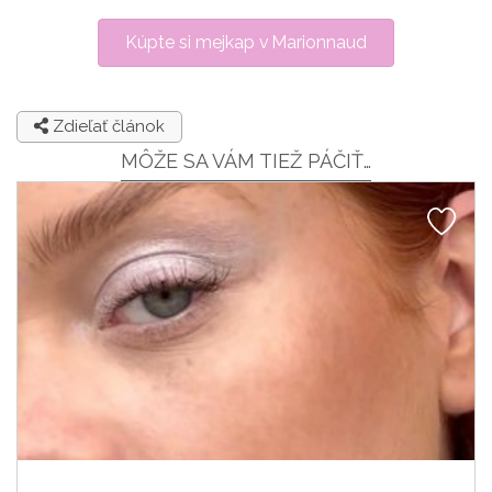
Kúpte si mejkap v Marionnaud
Zdieľať článok
MÔŽE SA VÁM TIEŽ PÁČIŤ…