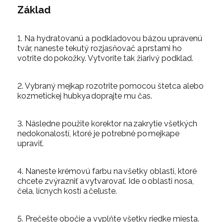
Základ
1. Na hydratovanú a podkladovou bázou upravenú
tvár, naneste tekutý rozjasňovač a prstami ho
votrite do pokožky. Vytvoríte tak žiarivý podklad.
2. Vybraný mejkap rozotrite pomocou štetca alebo
kozmetickej hubkya doprajte mu čas.
3. Následne použite korektor na zakrytie všetkých
nedokonalostí, ktoré je potrebné po mejkape
upraviť.
4. Naneste krémovú farbu na všetky oblasti, ktoré
chcete zvýrazniť a vytvarovať. Ide o oblasti nosa,
čela, lícnych kostí a čeľuste.
5. Prečešte obočie a vyplňte všetky riedke miesta.