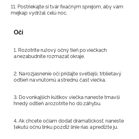
11. Postriekajte si tvár fixačným sprejom, aby vám
mejkap vydržal celú noc.
Oči
1. Rozotrite ružový očný tieň po viečkach
a nezabudnite rozmazať okraje.
2. Na rozjasnenie očí pridajte svetlejší, trblietavý
odtieň na vnútornú a strednú časť viečka.
3. Do vonkajších kútikov viečka naneste tmavší
hnedý odtieň a rozotrite ho do záhybu.
4. Ak chcete očiam dodať dramatickosť, naneste
tekutú očnú linku pozdĺž línie rias a predĺžte ju.