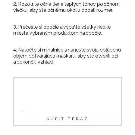
2. Rozotrite očné tiene teplých tónov po očnom
viečku, aby ste očnému okoliu dodali rozmer.
3. Prečešte si obočie a vyplňte všetky riedke
miesta vybraným produktom na obočie.
4. Natočte si mihalnice a naneste svoju obľúbenú
objem dotvárajúcu maskaru, aby ste otvorili oči
a dokončili vzhľad.
KÚPIŤ TERAZ