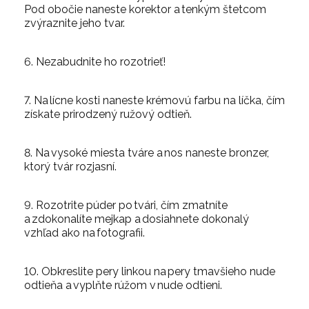
Pod obočie naneste korektor a tenkým štetcom
zvýraznite jeho tvar.
6. Nezabudnite ho rozotrieť!
7. Na lícne kosti naneste krémovú farbu na líčka, čím
získate prirodzený ružový odtieň.
8. Na vysoké miesta tváre a nos naneste bronzer,
ktorý tvár rozjasní.
9. Rozotrite púder po tvári, čím zmatníte
a zdokonalíte mejkap a dosiahnete dokonalý
vzhľad ako na fotografii.
10. Obkreslite pery linkou na pery tmavšieho nude
odtieňa a vyplňte rúžom v nude odtieni.