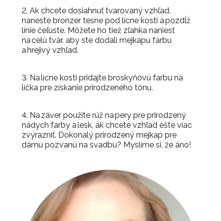
2. Ak chcete dosiahnuť tvarovaný vzhľad,
naneste bronzer tesne pod lícne kosti a pozdĺž
línie čeľuste. Môžete ho tiež zľahka naniesť
na celú tvár, aby ste dodali mejkapu farbu
a hrejivý vzhľad.
3. Na lícne kosti pridajte broskyňovú farbu na
líčka pre získanie prirodzeného tónu.
4. Na záver použite rúž na pery pre prirodzený
nádych farby a lesk, ak chcete vzhľad ešte viac
zvýrazniť. Dokonalý prirodzený mejkap pre
dámu pozvanú na svadbu? Myslíme si, že áno!