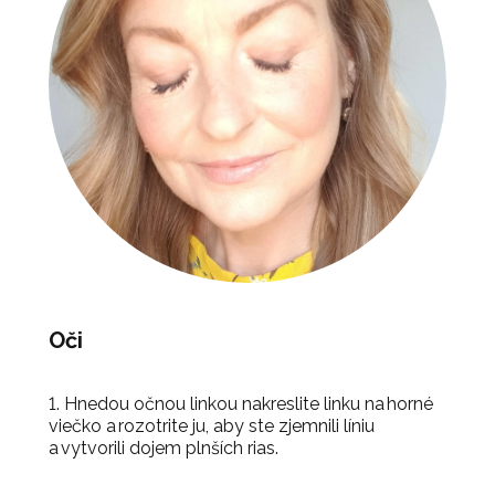
Oči
1. Hnedou očnou linkou nakreslite linku na horné
viečko a rozotrite ju, aby ste zjemnili líniu
a vytvorili dojem plnších rias.