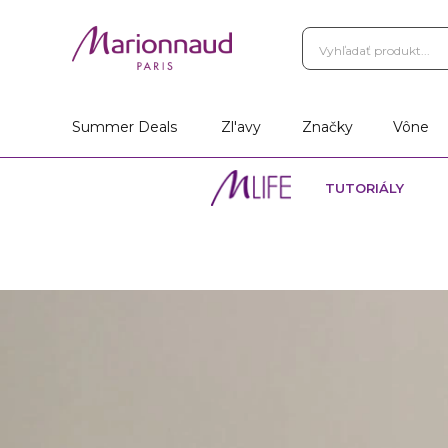
Summer Deals
Zl'avy
Značky
Vône
TUTORIÁLY