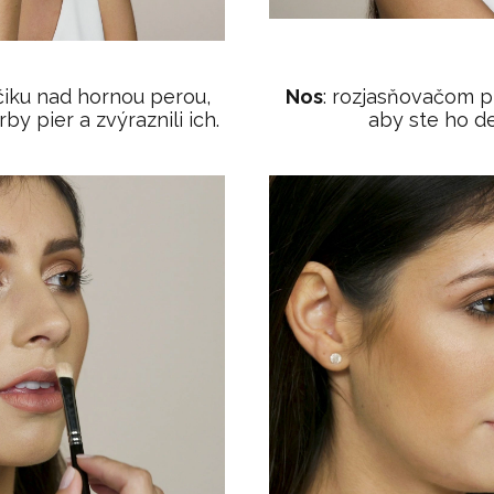
účiku nad hornou perou,
Nos
: rozjasňovačom p
rby pier a zvýraznili ich.
aby ste ho def