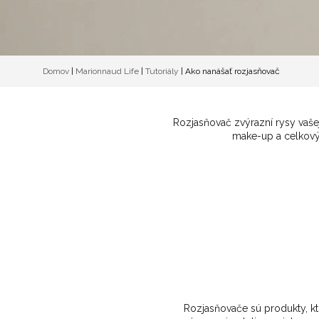
Domov
|
Marionnaud Life
|
Tutoriály
|
Ako nanášať rozjasňovač
Rozjasňovač zvýrazní rysy vašej
make-up a celkový 
Rozjasňovače sú produkty, kt