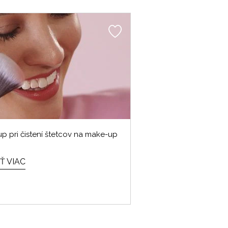
up pri čistení štetcov na make-up
Ť VIAC