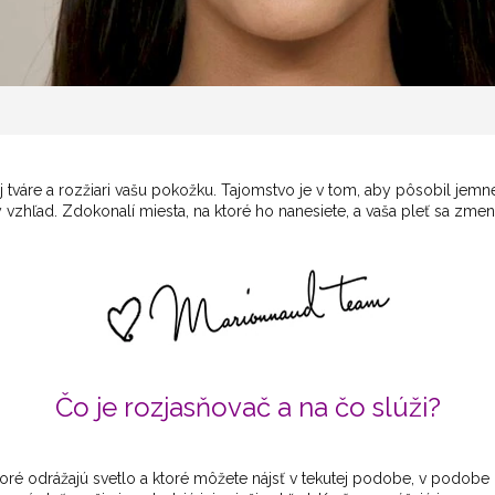
 tváre a rozžiari vašu pokožku. Tajomstvo je v tom, aby pôsobil jemn
vzhľad. Zdokonalí miesta, na ktoré ho nanesiete, a vaša pleť sa zmení 
Čo je rozjasňovač a na čo slúži?
oré odrážajú svetlo a ktoré môžete nájsť v tekutej podobe, v podobe 