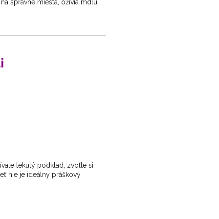
a na správne miesta, oživia mdlú
i
vate tekutý podklad, zvoľte si
eť nie je ideálny práškový