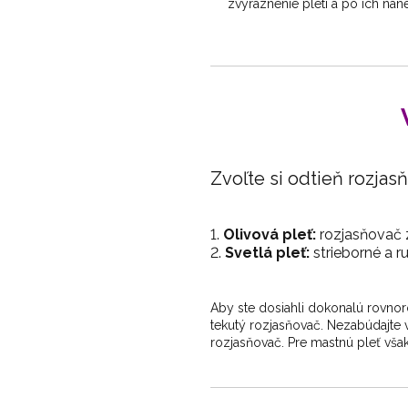
zvýraznenie pleti a po ich nane
Zvoľte si odtieň rozjas
Olivová pleť:
rozjasňovač 
Svetlá pleť:
strieborné a r
Aby ste dosiahli dokonalú rovnoro
tekutý rozjasňovač. Nezabúdajte v
rozjasňovač. Pre mastnú pleť vša