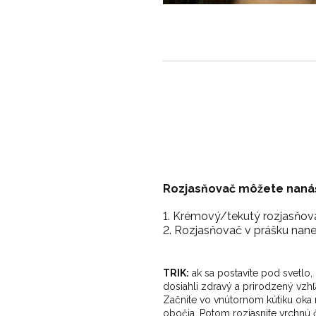
Rozjasňovač
môžete naná
Krémový/tekutý rozjasňova
Rozjasňovač v prášku nane
TRIK:
ak sa postavíte pod svetlo, 
dosiahli zdravý a prirodzený vzhľ
Začnite vo vnútornom kútiku oka 
obočia. Potom rozjasnite vrchnú 