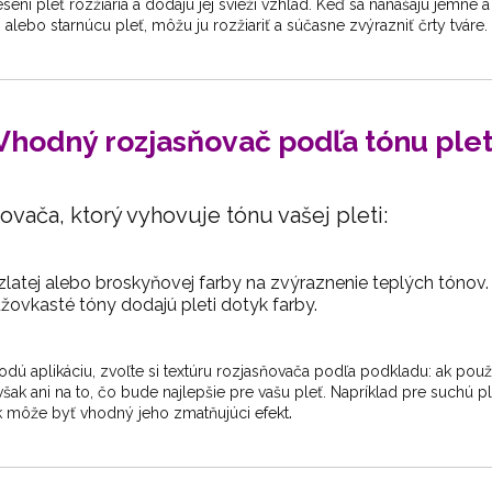
sení pleť rozžiaria a dodajú jej svieži vzhľad. Keď sa nanášajú jemne 
alebo starnúcu pleť, môžu ju rozžiariť a súčasne zvýrazniť črty tváre.
Vhodný rozjasňovač podľa tónu plet
ňovača, ktorý vyhovuje tónu vašej pleti:
zlatej alebo broskyňovej farby na zvýraznenie teplých tónov.
užovkasté tóny dodajú pleti dotyk farby.
dú aplikáciu, zvoľte si textúru rozjasňovača podľa podkladu: ak použí
šak ani na to, čo bude najlepšie pre vašu pleť. Napríklad pre suchú pl
.
k môže byť vhodný jeho zmatňujúci efekt