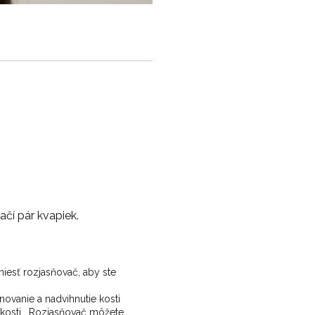
í pár kvapiek.
niesť rozjasňovač, aby ste
ovanie a nadvihnutie kosti
é kosti. Rozjasňovač môžete