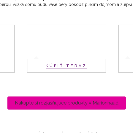
 perou, vďaka čomu budú vaše pery pôsobiť plnším dojmom a zlepší sa
KÚPIŤ TERAZ
Nakúpte si rozjasňujúce produkty v Marionnaud