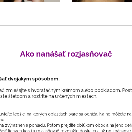
Ako nanášať rozjasňovač
šať dvojakým spôsobom:
č zmiešajte s hydratačným krémom alebo podkladom. Postač
ste štetcom a roztrite na určených miestach.
uvidíte lepšie, na ktorých oblastiach tváre sa odráža. Na ne môžete na
ad.
na zvýraznenie pohľadu. Potom prejdite oblúkom obočia na jeho defin
časť lícnych kostí a rozjasňovač rozmažte dostratena až po spánkov