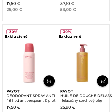
17,50 €
37,10 €
25,00 €
53,00 €
30%
30%
Exkluzivně
Exkluzivně
PAYOT
PAYOT
DÉODORANT SPRAY ANTI-TRANSPIRANT 48H
HUILE DE DOUCHE DÉLAS
48 hod antiperspirant & proti rastu chĺpkov
Relaxačný sprchový olej
17,50 €
25,90 €