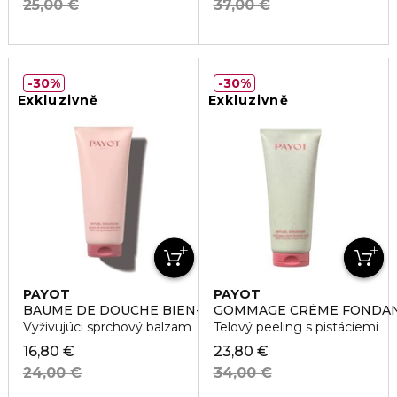
25,00 €
37,00 €
30%
30%
Exkluzivně
Exkluzivně
PAYOT
PAYOT
BAUME DE DOUCHE BIEN-ÊTRET
GOMMAGE CRÈME FONDAN
Vyživujúci sprchový balzam
Telový peeling s pistáciemi
16,80 €
23,80 €
24,00 €
34,00 €