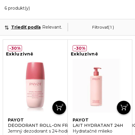
Zobrazuje 6 produktov odpovedajúcich vašim filtr
6 produkt(y)
Triediť podľa
Relevantnosť
Filtrovať
1
30%
30%
Exkluzivně
Exkluzivně
PAYOT
PAYOT
DÉODORANT ROLL-ON FRAÎCHEUR 24H SANNS ALCOH
LAIT HYDRATANT 24H
Jemný dezodorant s 24-hodinovou účinnosťou
Hydratačné mlieko