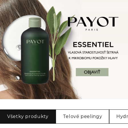
Všetky produkty
Telové peelingy
Hydr