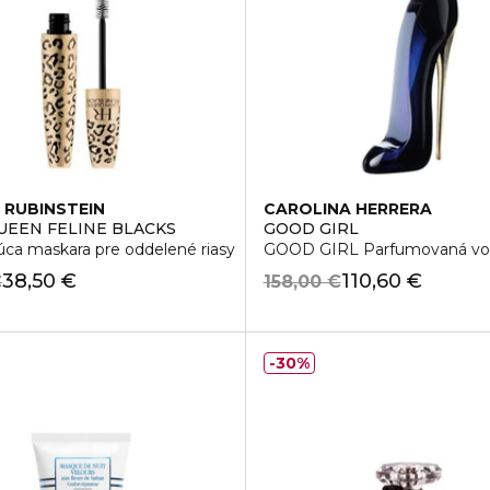
 RUBINSTEIN
CAROLINA HERRERA
UEEN FELINE BLACKS
GOOD GIRL
úca maskara pre oddelené riasy
GOOD GIRL Parfumovaná vod
38,50 €
110,60 €
€
158,00 €
30%