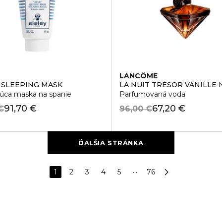
LANCÔME
 SLEEPING MASK
LA NUIT TRÉSOR VANILLE 
úca maska na spanie
Parfumovaná voda
91,70 €
67,20 €
€
96,00 €
ĎALŠIA STRÁNKA
1
2
3
4
5
···
76