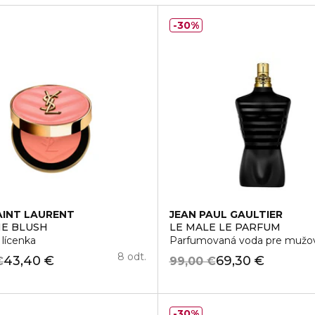
30%
AINT LAURENT
JEAN PAUL GAULTIER
E BLUSH
LE MALE LE PARFUM
lícenka
Parfumovaná voda pre mužo
8 odt.
43,40 €
69,30 €
€
99,00 €
30%