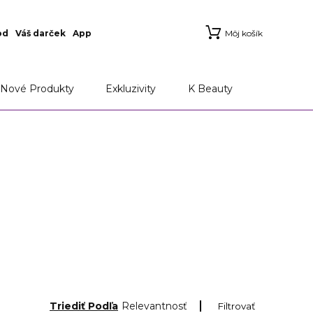
od
Váš darček
App
Môj košík
Nové Produkty
Exkluzivity
K Beauty
Triediť Podľa
Relevantnosť
Filtrovať