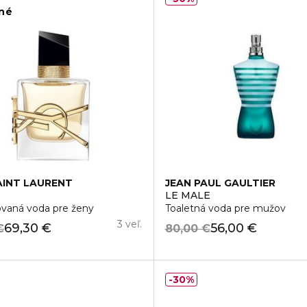
ľné
AINT LAURENT
JEAN PAUL GAULTIER
LE MALE
vaná voda pre ženy
Toaletná voda pre mužov
3 veľ.
69,30 €
56,00 €
€
80,00 €
30%