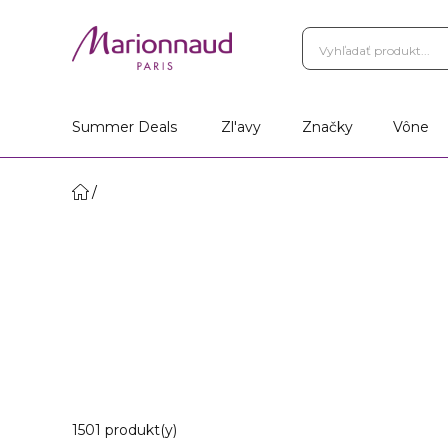
Summer Deals
Zl'avy
Značky
Vône
20 Zobrazené produkty
1501 produkt(y)