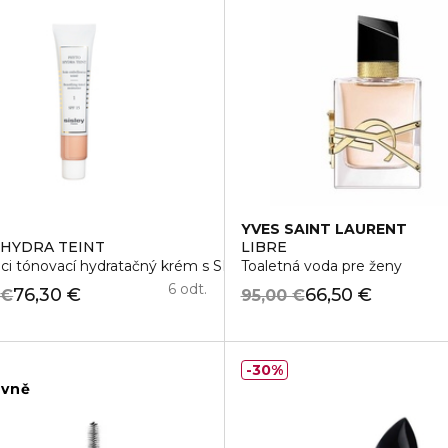
YVES SAINT LAURENT
HYDRA TEINT
LIBRE
úci tónovací hydratačný krém s SPF15
Toaletná voda pre ženy
6 odt.
76,30 €
66,50 €
 €
95,00 €
30%
ivně