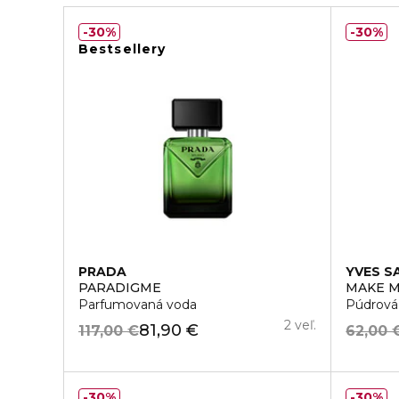
30%
30%
Bestsellery
PRADA
YVES S
PARADIGME
MAKE M
Parfumovaná voda
Púdrová 
2 veľ.
81,90 €
117,00 €
62,00 
30%
30%