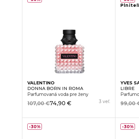
Plnite
VALENTINO
YVES S
DONNA BORN IN ROMA
LIBRE
Parfumovaná voda pre ženy
Parfumo
3 veľ.
74,90 €
107,00 €
99,00 
30%
30%