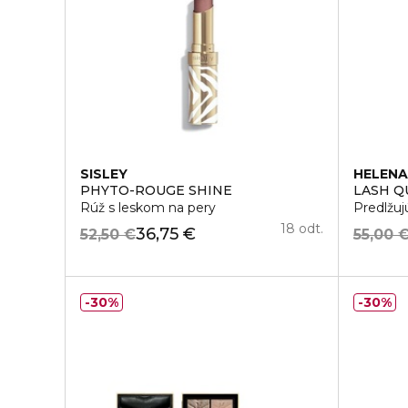
SISLEY
HELENA
PHYTO-ROUGE SHINE
LASH Q
Rúž s leskom na pery
Predlžuj
18 odt.
36,75 €
52,50 €
55,00 
30%
30%