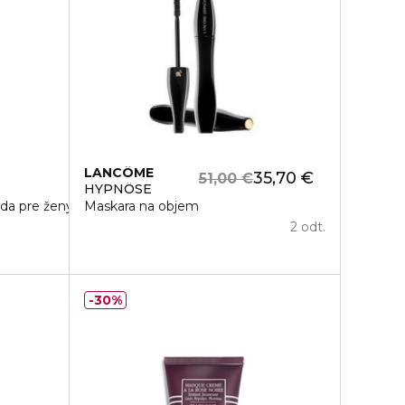
LANCÔME
35,70 €
51,00 €
HYPNÔSE
a pre ženy
Maskara na objem
2 odt.
30%