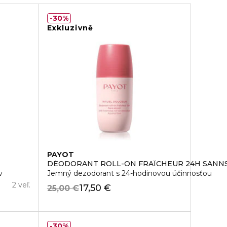
30%
Exkluzivně
PAYOT
DÉODORANT ROLL-ON FRAÎCHEUR 24H SANN
v
Jemný dezodorant s 24-hodinovou účinnosťou
2 veľ.
17,50 €
25,00 €
30%