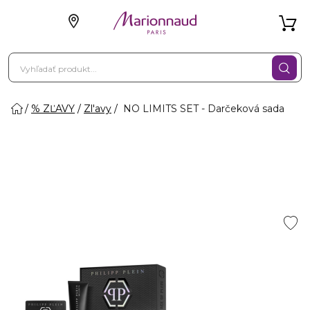
% ZĽAVY
Zl'avy
NO LIMITS SET - Darčeková sada