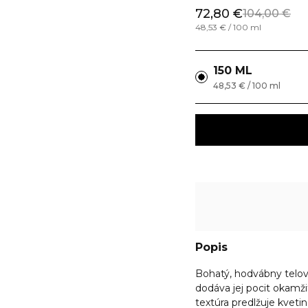
72,80 €
104,00 €
48,53 € / 100 ml
150 ML
48,53 € / 100 ml
Popis
Bohatý, hodvábny telov
dodáva jej pocit okam
textúra predlžuje kveti