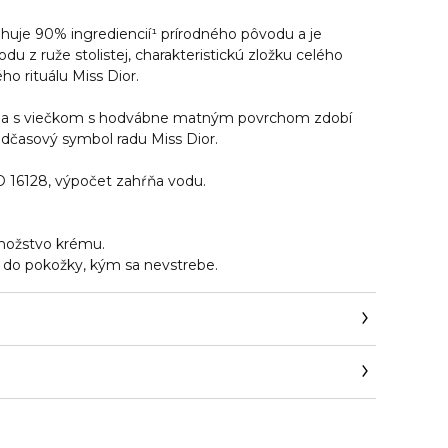
ahuje 90% ingrediencií¹ prírodného pôvodu a je
u z ruže stolistej, charakteristickú zložku celého
ho rituálu Miss Dior.
kla s viečkom s hodvábne matným povrchom zdobí
adčasový symbol radu Miss Dior.
O 16128, výpočet zahŕňa vodu.
nožstvo krému.
 do pokožky, kým sa nevstrebe.
en_cz/beauty/contact-parfum