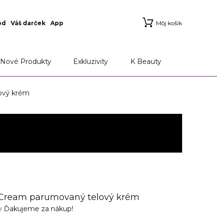
od
Váš darček
App
Môj košík
Nové Produkty
Exkluzivity
K Beauty
ový krém
 Cream parumovaný telový krém
v
Ďakujeme za nákup!