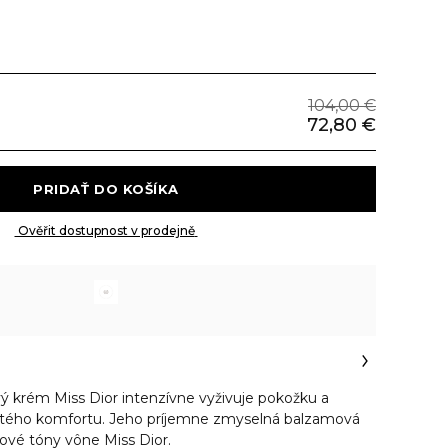
104,00 €
72,80 €
 PRIDAŤ DO KOŠÍKA 
 Ověřit dostupnost v prodejně 
ý krém Miss Dior intenzívne vyživuje pokožku a
žitého komfortu. Jeho príjemne zmyselná balzamová
nové tóny vône Miss Dior.