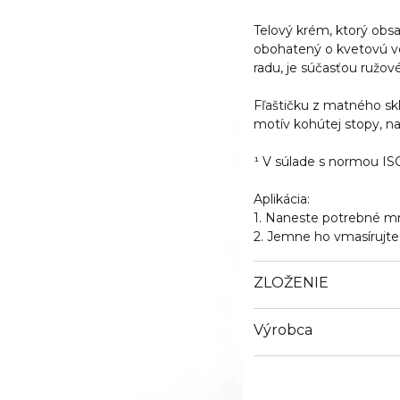
Telový krém, ktorý obs
obohatený o kvetovú vod
radu, je súčasťou ružové
Fľaštičku z matného s
motív kohútej stopy, n
¹ V súlade s normou IS
Aplikácia:
1. Naneste potrebné m
2. Jemne ho vmasírujte
ZLOŽENIE
Výrobca
Email
https://www.dior.com/