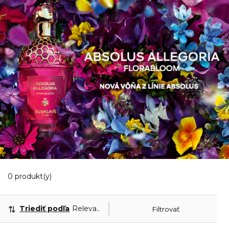
0 Zobrazené produkty
0 produkt(y)
Triediť podľa
Relevantnosť
Filtrovať