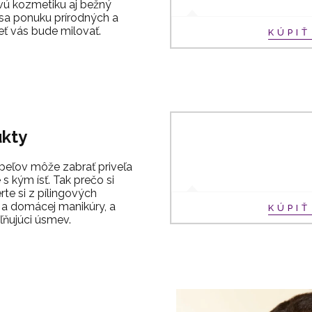
vú kozmetiku aj bežný
u sa ponuku prírodných a
eť vás bude milovať.
KÚPI
ukty
úpeľov môže zabrať priveľa
 s kým ísť. Tak prečo si
te si z pílingových
 a domácej manikúry, a
KÚPI
ľňujúci úsmev.