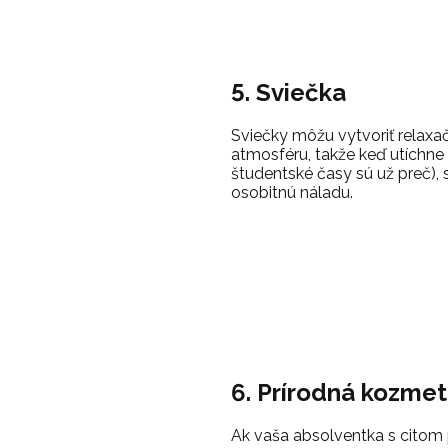
5. Sviečka
Sviečky môžu vytvoriť relaxa
atmosféru, takže keď utíchne 
študentské časy sú už preč), 
osobitnú náladu.
6. Prírodná kozmet
Ak vaša absolventka s citom