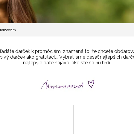
 promóciám
 hľadáte darček k promóciám, znamená to, že chcete obdarova
ôsobivý darček ako gratuláciu. Vybrali sme desať najlepších da
najlepšie dáte najavo, ako ste na ňu hrdí.