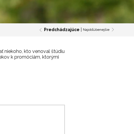
Predchádzajúce
Najobľúbenejšie
ť niekoho, kto venoval štúdiu
rčekov k promóciám, ktorými