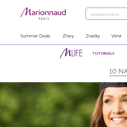
Summer Deals
Zl'avy
Značky
Vône
TUTORIÁLY
10 N