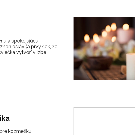
čnú a upokojujúcu
zhon osláv (a prvý šok, že
sviečka vytvorí v izbe
ika
 pre kozmetiku