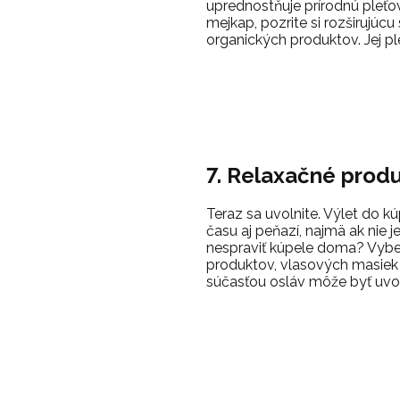
uprednostňuje prírodnú pleťo
mejkap, pozrite si rozširujúc
organických produktov. Jej pl
7. Relaxačné prod
Teraz sa uvolnite. Výlet do k
času aj peňazí, najmä ak nie je
nespraviť kúpele doma? Vyber
produktov, vlasových masiek
súčasťou osláv môže byť uvo