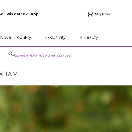
od
Váš darček
App
Môj košík
Nové Produkty
Exkluzivity
K Beauty
ÓCIÁM