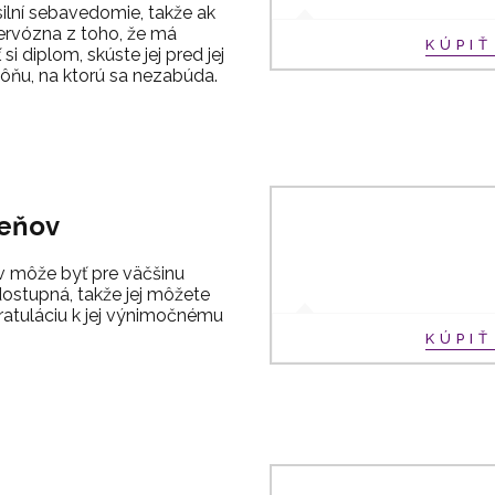
lní sebavedomie, takže ak
ervózna z toho, že má
KÚPI
i diplom, skúste jej pred jej
ňu, na ktorú sa nezabúda.
ieňov
v môže byť pre väčšinu
ostupná, takže jej môžete
ratuláciu k jej výnimočnému
KÚPI