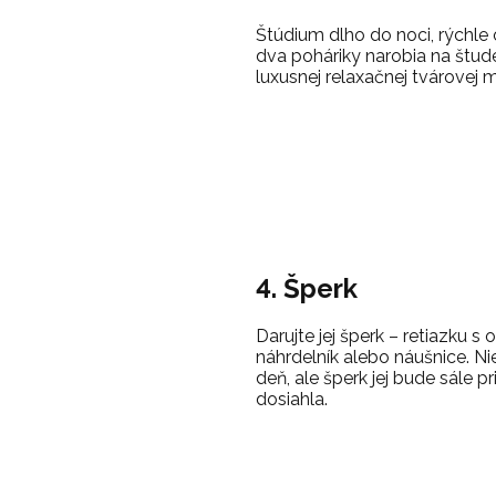
Štúdium dlho do noci, rýchle
dva poháriky narobia na štude
luxusnej relaxačnej tvárovej m
4. Šperk
Darujte jej šperk – retiazku 
náhrdelník alebo náušnice. Nie
deň, ale šperk jej bude sále p
dosiahla.