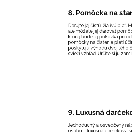
8. Pomôcka na star
Darujte jej čistú, žiarivú pleť.
ale môžete jej darovať pomôck
ktorej bude jej pokožka priro
pomôcky na čistenie pleti úč
poskytujú výhodu dvojitého č
svieži vzhľad. Určite si ju zamil
9. Luxusná darček
Jednoduchý a osvedčený náp
osobu – luxusná darčeková s