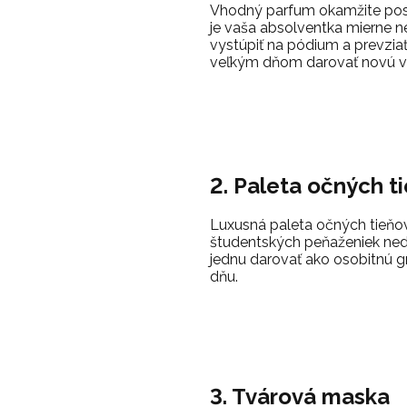
Vhodný parfum okamžite posi
je vaša absolventka mierne n
vystúpiť na pódium a prevziať s
veľkým dňom darovať novú vô
2. Paleta očných t
Luxusná paleta očných tieňo
študentských peňaženiek ned
jednu darovať ako osobitnú g
dňu.
3. Tvárová maska