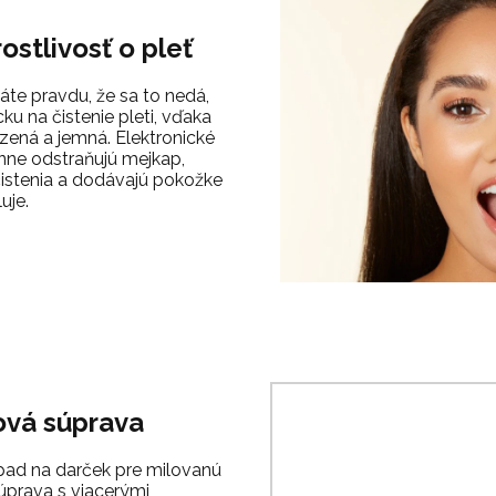
ostlivosť o pleť
 Máte pravdu, že sa to nedá,
u na čistenie pleti, vďaka
dzená a jemná. Elektronické
inne odstraňujú mejkap,
istenia a dodávajú pokožke
uje.
ová súprava
ad na darček pre milovanú
úprava s viacerými