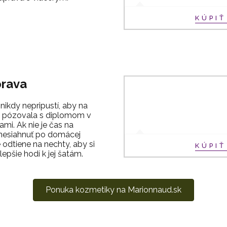
KÚPI
prava
nikdy nepripustí, aby na
cií pózovala s diplomom v
mi. Ak nie je čas na
 nesiahnuť po domácej
odtiene na nechty, aby si
KÚPI
lepšie hodí k jej šatám.
Ponuka kozmetiky na Marionnaud.sk