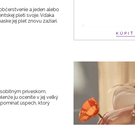
 občerstvenie a jeden alebo
ntskej pleti svoje. Vďaka
aske jej pleť znovu zažiari.
KÚPI
s osobitným príveskom,
lenže ju oceníte v jej veľký
ripomínať úspech, ktorý