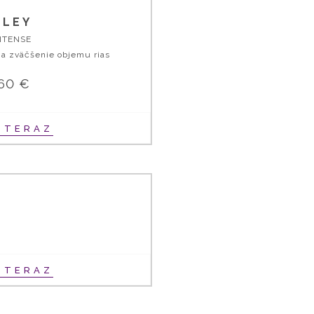
SLEY
NTENSE
 a zväčšenie objemu rias
,60 €
Ť TERAZ
Ť TERAZ