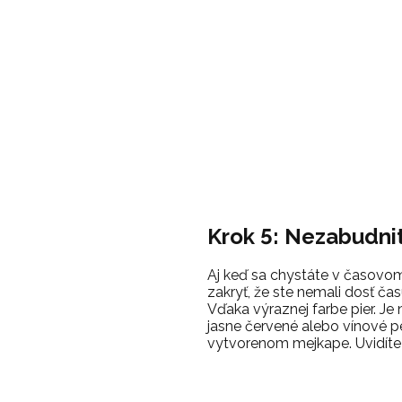
Krok 5: Nezabudni
Aj keď sa chystáte v časovom
zakryť, že ste nemali dosť ča
Vďaka výraznej farbe pier. Je
jasne červené alebo vínové pe
vytvorenom mejkape. Uvidíte