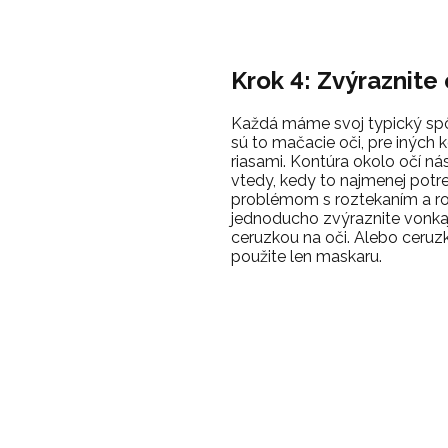
Krok 4: Zvýraznite 
Každá máme svoj typický spôs
sú to mačacie oči, pre iných
riasami. Kontúra okolo očí ná
vtedy, kedy to najmenej potr
problémom s roztekaním a ro
jednoducho zvýraznite vonkaj
ceruzkou na oči. Alebo ceruz
použite len maskaru.