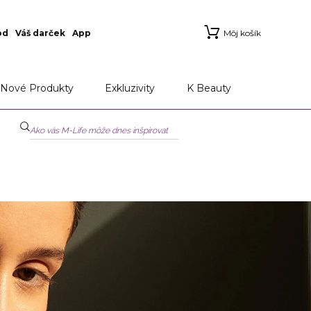
od
Váš darček
App
Môj košík
Nové Produkty
Exkluzivity
K Beauty