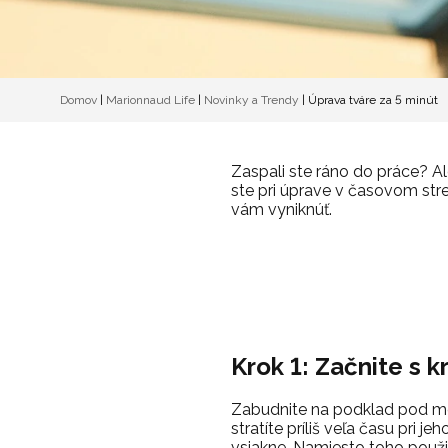
Domov
|
Marionnaud Life
|
Novinky a Trendy
|
Úprava tváre za 5 minút
Zaspali ste ráno do práce? Al
ste pri úprave v časovom st
vám vyniknúť.
Krok 1: Začnite s
Zabudnite na podklad pod me
stratíte príliš veľa času pri j
vsiakne. Namiesto toho použi