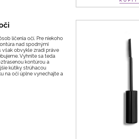
KÚPI
oči
ob líčenia očí. Pre niekoho
 kontúra nad spodnými
s však obvykle zradí práve
ebujeme. Vyhnite sa teda
ztrasenou kontúrou a
šie kútiky strúhacou
ku na oči úplne vynechajte a