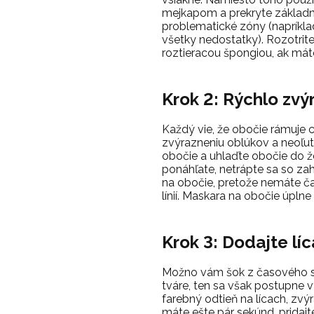
mejkapom a prekryte základn
problematické zóny (napríkl
všetky nedostatky). Rozotrit
roztieracou špongiou, ak mát
Krok 2: Rýchlo zvý
Každý vie, že obočie rámuje c
zvýrazneniu oblúkov a neoľut
obočie a uhlaďte obočie do ž
ponáhľate, netrápte sa so 
na obočie, pretože nemáte č
línií. Maskara na obočie úplne
Krok 3: Dodajte lí
Možno vám šok z časového s
tváre, ten sa však postupne vy
farebný odtieň na lícach, zvý
máte ešte pár sekúnd, pridajt