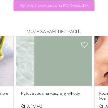
Ponuka make-upova na Marionnaud.sk
MÔŽE SA VÁM TIEŽ PÁČIŤ…
í pre
Ryžová voda na vlasy a jej výhody
Kozm
kožn
ČÍTAŤ VIAC
ČÍTA