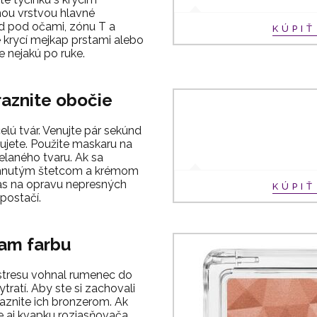
ou vrstvou hlavné
ad pod očami, zónu T a
KÚPI
e krycí mejkap prstami alebo
e nejakú po ruke.
raznite obočie
elú tvár. Venujte pár sekúnd
ujete. Použite maskaru na
elaného tvaru. Ak sa
zahnutým štetcom a krémom
as na opravu nepresných
KÚPI
 postačí.
cam farbu
tresu vohnal rumenec do
tratí. Aby ste si zachovali
raznite ich bronzerom. Ak
e aj kvapku rozjasňovača.