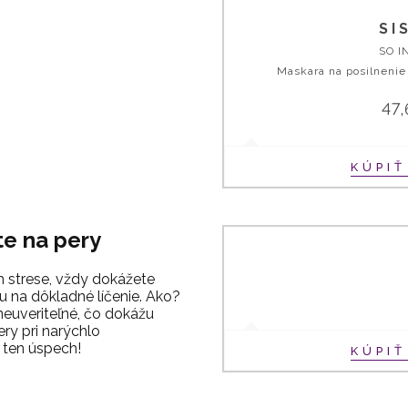
SI
SO I
Maskara na posilnenie
47
KÚPI
te na pery
 strese, vždy dokážete
su na dôkladné líčenie. Ako?
 neuveriteľné, čo dokážu
ry pri narýchlo
 ten úspech!
KÚPI