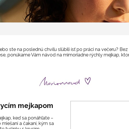
ebo ste na poslednú chvíľu sľúbili ísť po práci na večeru? Be
rese, ponúkame Vám návod na mimoriadne rýchly mejkap, ktor
 krycím mejkapom
jkap, keď sa ponáhľate –
eho miešaní a čakaní, kým sa
te tyčinku s krycím