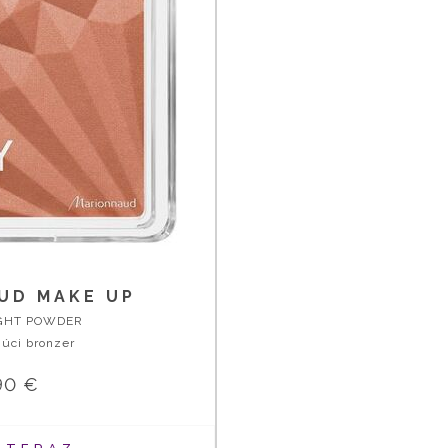
UD MAKE UP
GHT POWDER
úci bronzer
90 €