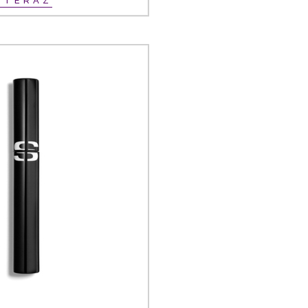
Ť TERAZ