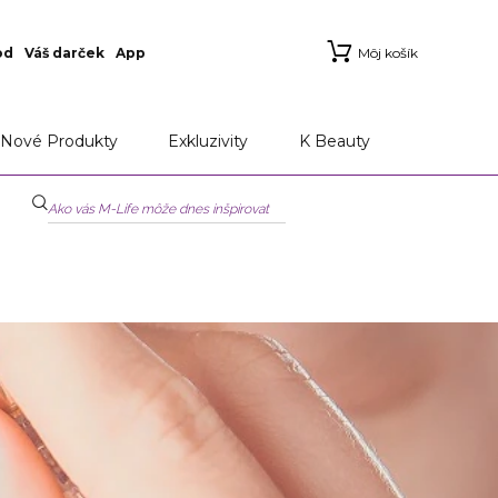
od
Váš darček
App
Môj košík
ie
Aplikácia Marionnaud
Možnosti doručenia a
Nové Produkty
Exkluzivity
K Beauty