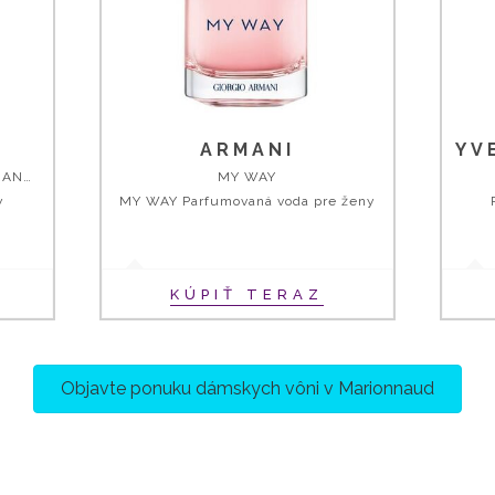
ARMANI
IDÔLE - THE FUTURE OF FRAGRANCE
MY WAY
y
MY WAY Parfumovaná voda pre ženy
KÚPIŤ TERAZ
Objavte ponuku dámskych vôni v Marionnaud