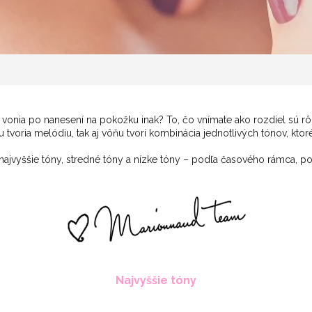
a vonia po nanesení na pokožku inak? To, čo vnímate ako rozdiel sú rôz
u tvoria melódiu, tak aj vôňu tvorí kombinácia jednotlivých tónov, kto
– najvyššie tóny, stredné tóny a nízke tóny – podľa časového rámca, p
Najvyššie tóny