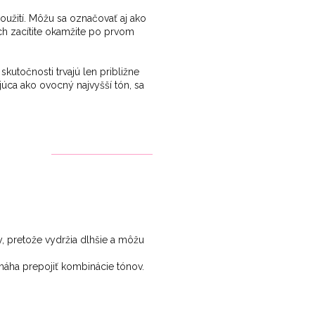
oužití. Môžu sa označovať aj ako
ch zacítite okamžite po prvom
kutočnosti trvajú len približne
júca ako ovocný najvyšší tón, sa
, pretože vydržia dlhšie a môžu
áha prepojiť kombinácie tónov.