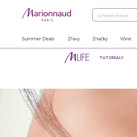
Vernostný Program
Vá
Vyhľadať obchod
Summer Deals
Zl'avy
Značky
Vône
TUTORIÁLY