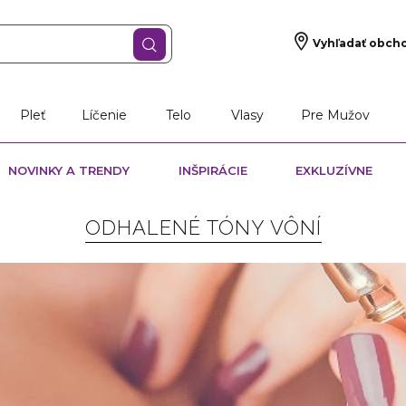
Vyhľadať obch
š darček
Vône
Starostlivosť o pleť
Líčen
Pleť
Líčenie
Telo
Vlasy
Pre Mužov
NOVINKY A TRENDY
INŠPIRÁCIE
EXKLUZÍVNE
ODHALENÉ TÓNY VÔNÍ