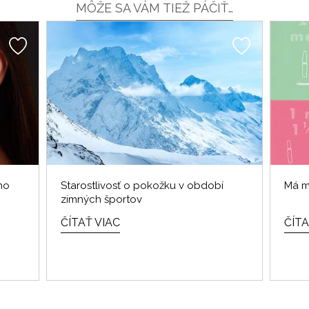
MÔŽE SA VÁM TIEŽ PÁČIŤ…
ho
Starostlivosť o pokožku v období
Má m
zimných športov
ČÍTAŤ VIAC
ČÍTA