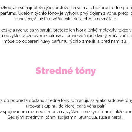
ložkou, ale sú najdôležitejšie, pretože ich vnímate bezprostredne po p
parfumu. Účelom týchto tónov je vytvoriť prvý dojem z vône, preto i
nanesení, či už túto vôňu milujete, alebo ju neznášate.
žke a rýchlo sa vyparujú, pretože ich tvoria ľahké molekuly, takže v s
sú obvykle svieže ovocie, citrusy a jemne voňajúce kvety. Vôňa začína
môže po odparení hlavy parfumu rýchlo zmeniť, a pred nami sú...
Stredné tóny
sa do popredia dostanú stredné tóny. Označujú sa aj ako srdcové tóny
určovať skupinu, do ktorej daná vôňa patrí.
 v spojovacom rozmedzí medzi najvyššími a nízkymi tónmi, takže pom
Bežnými strednými tónmi sú: jazmín, levanduľa, ruža a neroli.