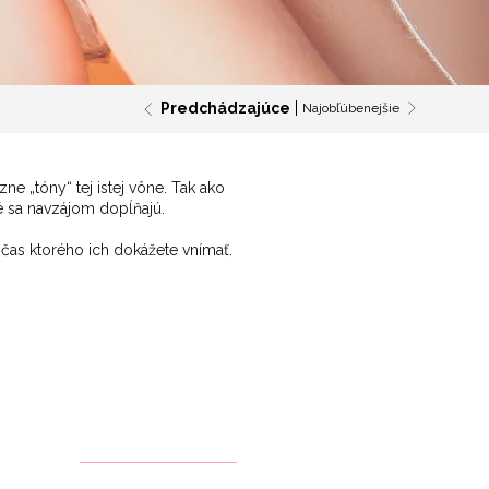
Predchádzajúce
Najobľúbenejšie
ne „tóny“ tej istej vône. Tak ako
ré sa navzájom dopĺňajú.
očas ktorého ich dokážete vnímať.