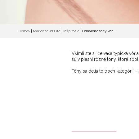
Domov
|
Marionnaud Life
|
Inšpirácie
|
Odhalené tóny vôní
Všimli ste si, že vaša typická vôň
sú v piesni rôzne tóny, ktoré spol
Tóny sa delia to troch kategórií 