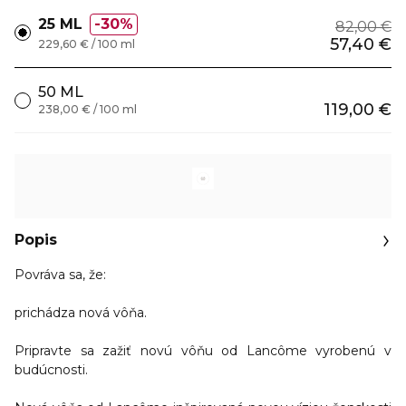
25 ML
30%
82,00 €
57,40 €
229,60 € / 100 ml
50 ML
119,00 €
238,00 € / 100 ml
Popis
Povráva sa, že:
prichádza nová vôňa.
Pripravte sa zažiť novú vôňu od Lancôme vyrobenú v
budúcnosti.