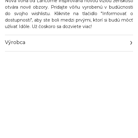
Nová vôňa od Lancôme inšpirovaná novou víziou ženskosti
otvára nové obzory. Pridajte vôňu vyrobenú v budúcnosti
do svojho wishlistu. Kliknite na tlačidlo "Informovať o
dostupnosti", aby ste boli medzi prvými, ktorí si budú môcť
užívať Idôle. Už čoskoro sa dozviete viac!
Výrobca
Email
info@loreal.sk