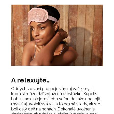
A relaxujte…
Oddych vo vani prospeje vám aj vašej mysli,
ktorá si môže dať vytúženú prestávku. Kúpeľ s
bublinkami, olejom alebo soľou dokáže upokojiť
myseľ aj uvoľniť svaly – a to najmä vtedy, ak ste
boli celý deň na nohách. Dokonalé uvoľnenie