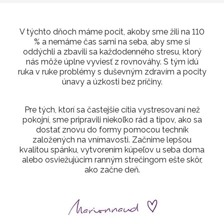
V týchto dňoch máme pocit, akoby sme žili na 110
% a nemáme čas sami na seba, aby sme si
oddýchli a zbavili sa každodenného stresu, ktorý
nás môže úplne vyviesť z rovnováhy. S tým idú
ruka v ruke problémy s duševným zdravím a pocity
únavy a úzkosti bez príčiny.
Pre tých, ktorí sa častejšie cítia vystresovaní než
pokojní, sme pripravili niekoľko rád a tipov, ako sa
dostať znovu do formy pomocou techník
založených na vnímavosti. Začnime lepšou
kvalitou spánku, vytvorením kúpeľov u seba doma
alebo osviežujúcim ranným strečingom ešte skôr,
ako začne deň.