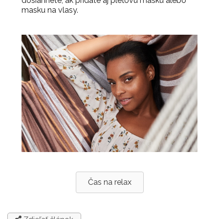
dosiahnete, ak pridáte aj pleťovú masku alebo
masku na vlasy.
Čas na relax