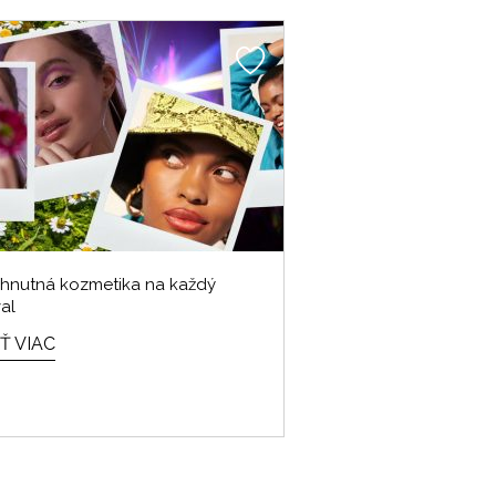
hnutná kozmetika na každý
val
Ť VIAC