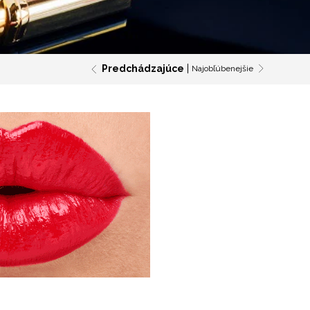
Predchádzajúce
Najobľúbenejšie