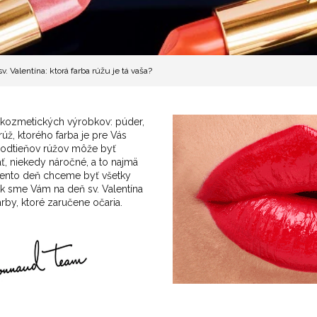
. Valentína: ktorá farba rúžu je tá vaša?
 kozmetických výrobkov: púder,
rúž, ktorého farba je pre Vás
e odtieňov rúžov môže byť
ať, niekedy náročné, a to najmä
V tento deň chceme byť všetky
ok sme Vám na deň sv. Valentína
rby, ktoré zaručene očaria.