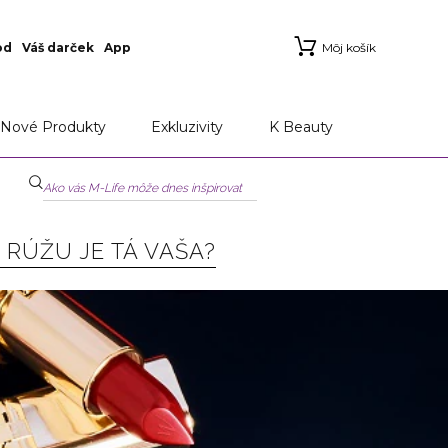
od
Váš darček
App
Môj košík
Nové Produkty
Exkluzivity
K Beauty
 RÚŽU JE TÁ VAŠA?