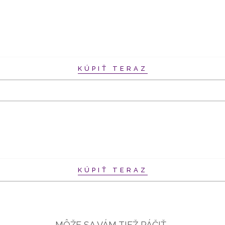
KÚPIŤ TERAZ
KÚPIŤ TERAZ
MÔŽE SA VÁM TIEŽ PÁČIŤ…