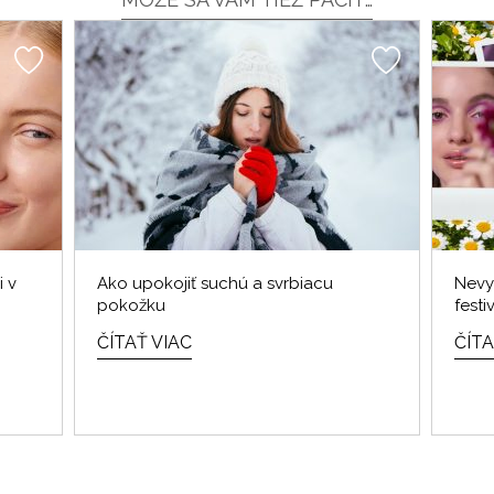
i v
Ako upokojiť suchú a svrbiacu
Nevy
pokožku
festi
ČÍTAŤ VIAC
ČÍTA