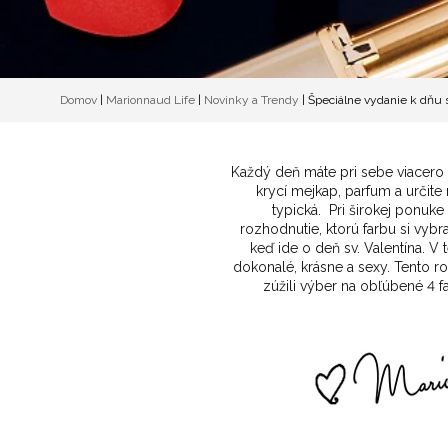
Domov
|
Marionnaud Life
|
Novinky a Trendy
|
Špeciálne vydanie k dňu sv
Každý deň máte pri sebe viacero
krycí mejkap, parfum a určite 
typická. Pri širokej ponuk
rozhodnutie, ktorú farbu si vybr
keď ide o deň sv. Valentína. 
dokonalé, krásne a sexy. Tento r
zúžili výber na obľúbené 4 fa