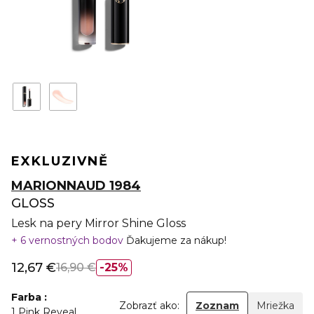
EXKLUZIVNĚ
MARIONNAUD 1984
GLOSS
Lesk na pery Mirror Shine Gloss
6 vernostných bodov
Ďakujeme za nákup!
12,67 €
16,90 €
25%
Farba
Zobrazť ako:
Zoznam
Mriežka
1 Pink Reveal