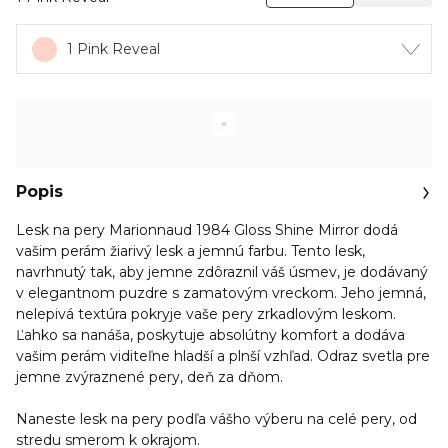
1 Pink Reveal
Popis
Lesk na pery Marionnaud 1984 Gloss Shine Mirror dodá
vašim perám žiarivý lesk a jemnú farbu. Tento lesk,
navrhnutý tak, aby jemne zdôraznil váš úsmev, je dodávaný
v elegantnom puzdre s zamatovým vreckom. Jeho jemná,
nelepivá textúra pokryje vaše pery zrkadlovým leskom.
Ľahko sa nanáša, poskytuje absolútny komfort a dodáva
vašim perám viditeľne hladší a plnší vzhľad. Odraz svetla pre
jemne zvýraznené pery, deň za dňom.
Naneste lesk na pery podľa vášho výberu na celé pery, od
stredu smerom k okrajom.