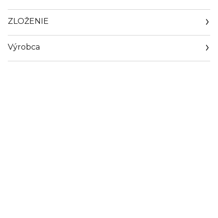
ZLOŽENIE
Výrobca
Email
http://marionnaud.com/