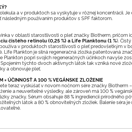
KÝ?
olekula a v produktoch sa vyskytuje v rôznej koncentrácii. Je
leť následným používaním produktov s SPF faktorom.
nka v oblasti starostlivosti o pleť značky Biotherm, pričom i
iu čistého retinolu (0,25 %) a Life Planktonu (1 %
). Čist
a používa v produktoch starostlivosti o pleť predovšetkým v b
kné. Life Plankton je silná regeneračná zložka patentovaná z
ife Plankton popri svojich regeneračných účinkoch navyše zosi
. Spojením týchto dvoch aktívnych látok tak vzniká nové zložen
sky a obnovuje pleť.
M = ÚČINNOSŤ A 100 % VEGÁNSKE ZLOŽENIE
žete teraz vyskúšať v novom nočnom sére značky Biotherm – 
oženie a neuveriteľné výsledky, ale zároveň má 100 % vegáns
zky značky. Sérum obsahuje 88 % ingrediencií prírodného pô
žiteľných látok a 80 % obnoviteľných zložiek. Balenie séra j
lovateľné.