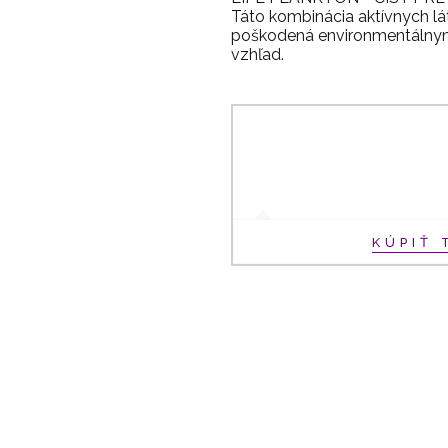
Táto kombinácia aktívnych l
poškodená environmentálnymi 
vzhľad.
KÚPIŤ 