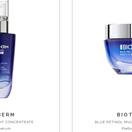
HERM
BIO
GHT CONCENTRATE
BLUE RETINOL MUL
sérum
Pleťo