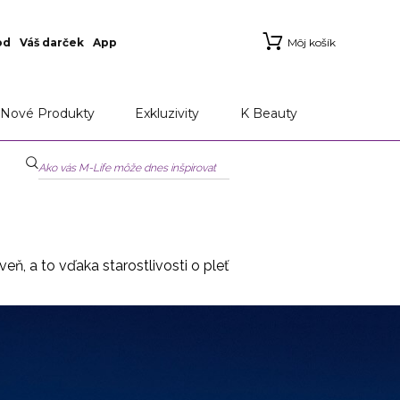
od
Váš darček
App
Môj košík
Nové Produkty
Exkluzivity
K Beauty
ň, a to vďaka starostlivosti o pleť