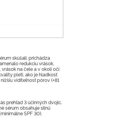
érum skúšali, prichádza
namenalo redukciu vrások,
rások na čele a v okolí očí
lity pleti, ako je hladkosť
nižšiu viditeľnosť pórov (+81
vás prehľad 3 účinných dvojíc.
čné sérum obsahuje silnú
 (minimálne SPF 30).