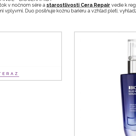
átok v nočnom sére a
starostlivosti Cera Repair
vedie k rege
vplyvmi. Duo posilňuje kožnú bariéru a vzhľad pleti, vyhladz
TERAZ