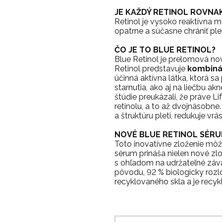
JE KAŽDÝ RETINOL ROVNA
Retinol je vysoko reaktívna m
opatrne a súčasne chrániť p
ČO JE TO BLUE RETINOL?
Blue Retinol je prelomová novi
Retinol predstavuje
kombinác
účinná aktívna látka, ktorá s
starnutia, ako aj na liečbu a
štúdie preukázali, že práve L
retinolu, a to až dvojnásobne
a štruktúru pleti, redukuje vrá
NOVÉ BLUE RETINOL SÉRU
Toto inovatívne zloženie mô
sérum prináša nielen nové zl
s ohľadom na udržateľné závä
pôvodu, 92 % biologicky rozlo
recyklovaného skla a je recyk