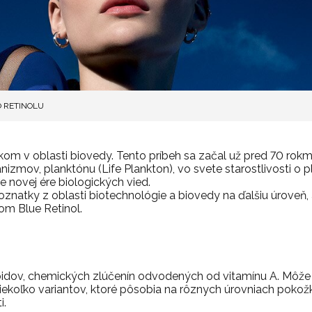
 RETINOLU
kom v oblasti biovedy. Tento príbeh sa začal už pred 70 rokm
nizmov, planktónu (Life Plankton), vo svete starostlivosti o p
e novej ére biologických vied.
natky z oblasti biotechnológie a biovedy na ďalšiu úroveň, a
om Blue Retinol.
inoidov, chemických zlúčenín odvodených od vitamínu A. Môže 
iekoľko variantov, ktoré pôsobia na rôznych úrovniach pokož
i.