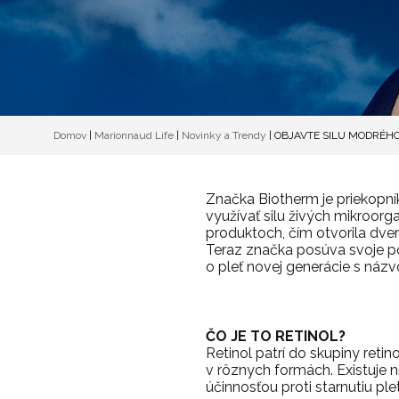
Domov
|
Marionnaud Life
|
Novinky a Trendy
|
OBJAVTE SILU MODRÉHO
Značka Biotherm je priekopní
využívať silu živých mikroorga
produktoch, čím otvorila dver
Teraz značka posúva svoje poz
o pleť novej generácie s názv
ČO JE TO RETINOL?
Retinol patrí do skupiny ret
v rôznych formách. Existuje n
účinnosťou proti starnutiu plet