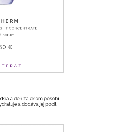
THERM
IGHT CONCENTRATE
é sérum
,50 €
Ť TERAZ
ladšia a deň za dňom pôsobí
dratuje a dodáva jej pocit