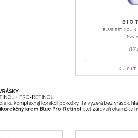
BIO
BLUE RETINOL N
Nočn
87
KÚPI
 VRÁSKY
ETINOL + PRO-RETINOL
die ku komplexnej korekcii pokožky. Tá vyzerá bez vrások, h
ikorekčný krém Blue Pro-Retinol
pleť zároveň okamžite hy