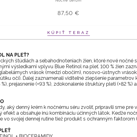
Nočné sérum
87,50 €
KÚPIŤ TERAZ
OL NA PLEŤ?
kých štúdiách a sebahodnoteniach žien, ktoré nové nočné s
nými výsledkami vplyvu Blue Retinol na pleť. 100 % žien zaz
glabelárnych vrások (medzi obočím), nosovo-ústnych vrások, v
iku očí). Ďalej zaznamenali viditeľné zlepšenie parametrov kva
%), prejasnenie (+93 %), zdokonalenie štruktúry pleti (+82 %) a 
UO
ady, aký denný krém k nočnému séru zvoliť, pripravili sme pre 
ný efekt a obsahuje inú kombináciu účinných látok. Keďže no
ajte vo svojej dennej rutine tiež produkt s ochranným faktorom
PLEŤ
ETINOL + BIOCERAMIDY