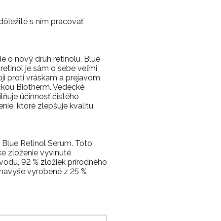
 dôležité s ním pracovať
de o nový druh retinolu. Blue
ý retinol je sám o sebe veľmi
oji proti vráskam a prejavom
načkou Biotherm. Vedecké
lňuje účinnosť čistého
ie, ktoré zlepšuje kvalitu
Blue Retinol Serum. Toto
ke zloženie vyvinuté
vodu, 92 % zložiek prírodného
e navyše vyrobené z 25 %