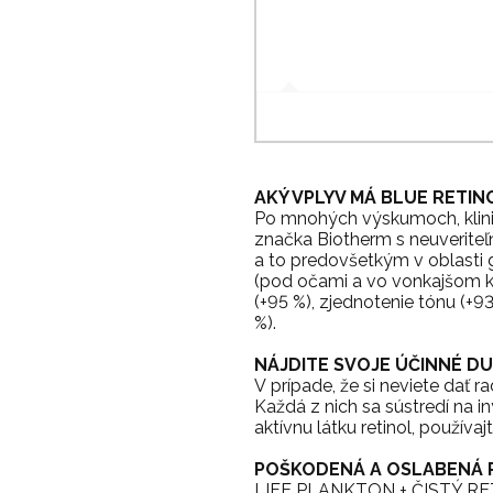
AKÝ VPLYV MÁ BLUE RETIN
Po mnohých výskumoch, klinic
značka Biotherm s neuveriteľ
a to predovšetkým v oblasti 
(pod očami a vo vonkajšom kút
(+95 %), zjednotenie tónu (+93 
%).
NÁJDITE SVOJE ÚČINNÉ D
V prípade, že si neviete dať r
Každá z nich sa sústredí na i
aktívnu látku retinol, použív
POŠKODENÁ A OSLABENÁ 
LIFE PLANKTON + ČISTÝ R