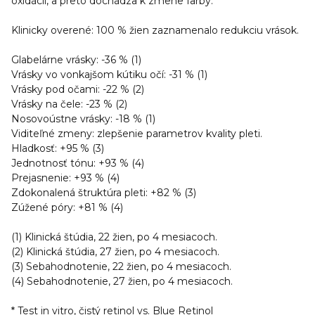
oxidácii, a preto dochádza k zmene farby.
Klinicky overené: 100 % žien zaznamenalo redukciu vrások.
Glabelárne vrásky: -36 % (1)
Vrásky vo vonkajšom kútiku očí: -31 % (1)
Vrásky pod očami: -22 % (2)
Vrásky na čele: -23 % (2)
Nosovoústne vrásky: -18 % (1)
Viditeľné zmeny: zlepšenie parametrov kvality pleti.
Hladkosť: +95 % (3)
Jednotnosť tónu: +93 % (4)
Prejasnenie: +93 % (4)
Zdokonalená štruktúra pleti: +82 % (3)
Zúžené póry: +81 % (4)
(1) Klinická štúdia, 22 žien, po 4 mesiacoch.
(2) Klinická štúdia, 27 žien, po 4 mesiacoch.
(3) Sebahodnotenie, 22 žien, po 4 mesiacoch.
(4) Sebahodnotenie, 27 žien, po 4 mesiacoch.
* Test in vitro, čistý retinol vs. Blue Retinol