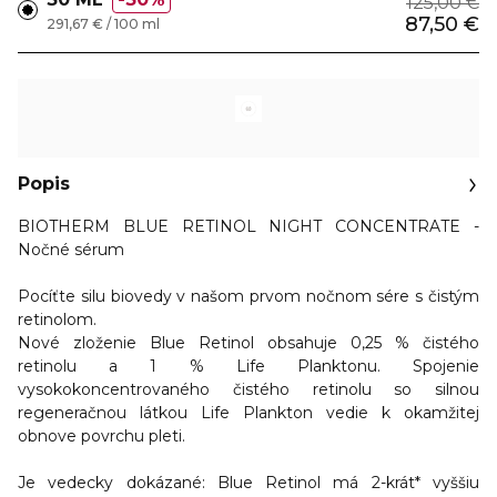
125,00 €
87,50 €
291,67 € / 100 ml
Popis
BIOTHERM BLUE RETINOL NIGHT CONCENTRATE -
Nočné sérum
Pocíťte silu biovedy v našom prvom nočnom sére s čistým
retinolom.
Nové zloženie Blue Retinol obsahuje 0,25 % čistého
retinolu a 1 % Life Planktonu. Spojenie
vysokokoncentrovaného čistého retinolu so silnou
regeneračnou látkou Life Plankton
vedie k okamžitej
obnove povrchu pleti.
Je vedecky dokázané: Blue Retinol má 2-krát* vyššiu