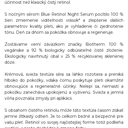
účinnosť než klasický čistý retinol.
S nočným sérom Blue Retinol Night Serum pocítilo 100 %
žien zmiernenie viditeľnosti vrások* a zlepšenie ďalších
parametrov kvality pleti, ako je vyhladenie či zjednotenie
tónu.
Deň za dňom sa pokožka obnovuje a regeneruje.
Zostávame verní záväzkom značky Biotherm: 100 %
vegánske a 92 % biologicky odbúrateľné čisté zloženie.
Ekologicky navrhnutý obal v 25 % recyklovanej sklenenej
dóze.
Krémová, svieža textúra séra sa ľahko rozotiera a preniká
hlboko do pokožky
, vďaka čomu
poskytuje pleti okamžité
obnovujúce a regeneračné účinky.
Nelepí sa, nemastí a
pokožku zanecháva upokojenú a vyživenú. Svieža a jemná
vôňa povznáša zmysly pri aplikácii.
S obsahom čistého retinolu môže táto textúra časom získať
jemne žltkastý odtieň. Je to celkom bežné a bezpečné pre
vašu pleť. Retinol vo svojej najčistejšej forme totiž podlieha