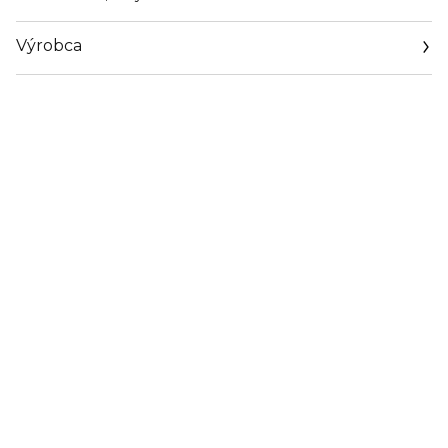
Výrobca
Email
info@loreal.sk