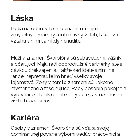
Láska
Ľudia narodení v tomto znamení majú radi
zmyselný, omamný a intenzívny vzťah, takže vo
vzťahu s nimi sa nikdy nenudíte.
Muži v znamení Škorpióna sú sebavedomí, vášniví
a očarujúci. Majú radi dobrodružné partnerky, ale s
dávkou prekvapenia. Takže keď idete s nimi na
rande, neprezraďte im hneď všetky svoje
tajomstvá. Ženy v tomto znamení sú koketné,
mysteriózne a fascinujúce. Rady pôsobia pokojne a
vyrovnane, ale ak chcete, aby boli šťastné, musíte
živiť ich zvedavosť.
Kariéra
Osoby v znamení Škorpióna sú vďaka svojej
dominantnej povahe výborní vedúci pracovníci a