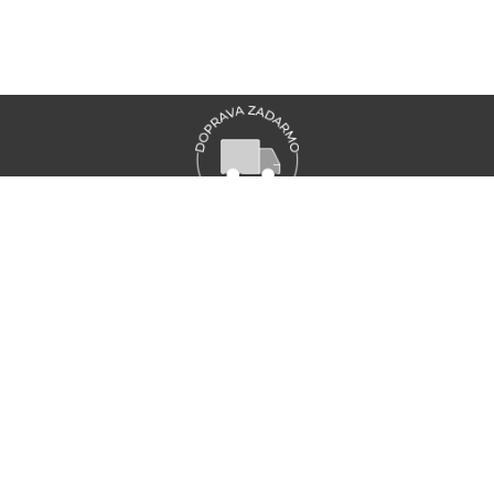
VŠETKY NOVINKY MARIONNAUD
Zaregistrujte sa a objavte naše najnovšie novinky a akcie
ZAREGISTRUJTE SA