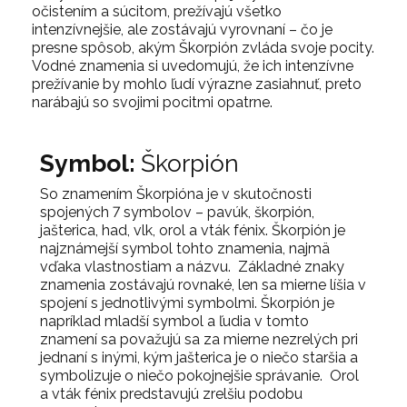
očistením a súcitom, prežívajú všetko
intenzívnejšie, ale zostávajú vyrovnaní – čo je
presne spôsob, akým Škorpión zvláda svoje pocity.
Vodné znamenia si uvedomujú, že ich intenzívne
prežívanie by mohlo ľudí výrazne zasiahnuť, preto
narábajú so svojimi pocitmi opatrne.
Symbol:
Škorpión
So znamením Škorpióna je v skutočnosti
spojených 7 symbolov – pavúk, škorpión,
jašterica, had, vlk, orol a vták fénix. Škorpión je
najznámejší symbol tohto znamenia, najmä
vďaka vlastnostiam a názvu. Základné znaky
znamenia zostávajú rovnaké, len sa mierne líšia v
spojení s jednotlivými symbolmi. Škorpión je
napríklad mladší symbol a ľudia v tomto
znamení sa považujú sa za mierne nezrelých pri
jednaní s inými, kým jašterica je o niečo staršia a
symbolizuje o niečo pokojnejšie správanie. Orol
a vták fénix predstavujú zrelšiu podobu