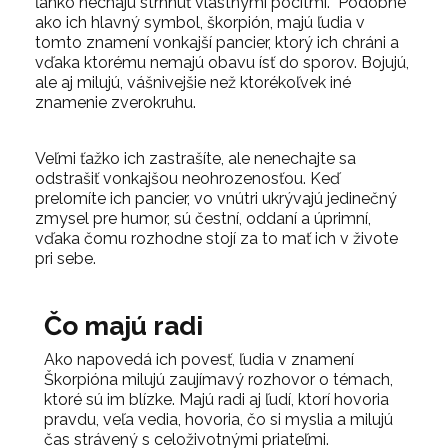
ľahko nechajú strhnúť vlastnými pocitmi. Podobne
ako ich hlavný symbol, škorpión, majú ľudia v
tomto znamení vonkajší pancier, ktorý ich chráni a
vďaka ktorému nemajú obavu ísť do sporov. Bojujú,
ale aj milujú, vášnivejšie než ktorékoľvek iné
znamenie zverokruhu.
Veľmi ťažko ich zastrašíte, ale nenechajte sa
odstrašiť vonkajšou neohrozenosťou. Keď
prelomíte ich pancier, vo vnútri ukrývajú jedinečný
zmysel pre humor, sú čestní, oddaní a úprimní,
vďaka čomu rozhodne stojí za to mať ich v živote
pri sebe.
Čo majú radi
Ako napovedá ich povesť, ľudia v znamení
Škorpióna milujú zaujímavý rozhovor o témach,
ktoré sú im blízke. Majú radi aj ľudí, ktorí hovoria
pravdu, veľa vedia, hovoria, čo si myslia a milujú
čas strávený s celoživotnými priateľmi.