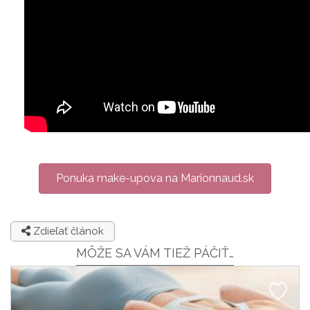
Ponuka make-upova na Marionnaud.sk
Zdieľať článok
MÔŽE SA VÁM TIEŽ PÁČIŤ…