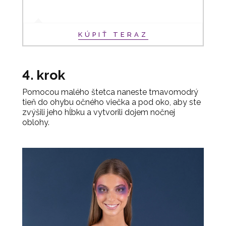
KÚPIŤ TERAZ
4. krok
Pomocou malého štetca naneste tmavomodrý
tieň do ohybu očného viečka a pod oko, aby ste
zvýšili jeho hĺbku a vytvorili dojem nočnej
oblohy.