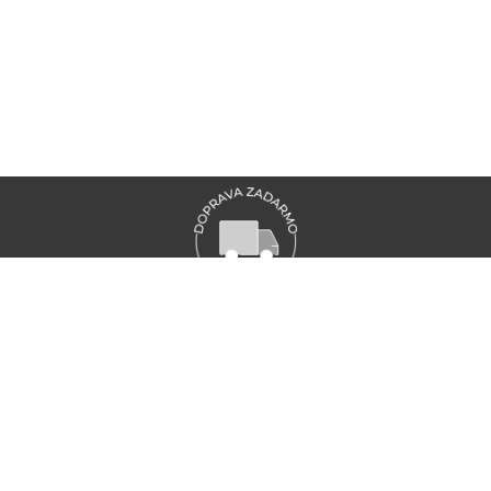
VŠETKY NOVINKY MARIONNAUD
Zaregistrujte sa a objavte naše najnovšie novinky a akcie