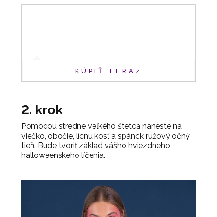
KÚPIŤ TERAZ
2. krok
Pomocou stredne veľkého štetca naneste na
viečko, obočie, lícnu kosť a spánok ružový očný
tieň. Bude tvoriť základ vášho hviezdneho
halloweenskeho líčenia.