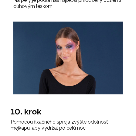
Na pery je podľa nás najlepší prirodzený odtieň s
dúhovým leskom.
10. krok
Pomocou fixačného spreja zvýšte odolnosť
mejkapu, aby vydržal po celú noc.