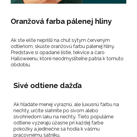
Oranžová farba pálenej hliny
Ak ste ešte neprišli na chuť sýtym červeným
odtieňom, skúste oranžovú farbu pálenej hliny.
Predstave si opadané lístie, tekvice a čaro
Halloweenu, ktoré neodmysliteľne patria k tomuto
obdobiu.
Sivé odtiene dažďa
Ak hľadáte menej výraznú, ale luxusnú farbu na
nechty, určite siahnite po sivom alebo
sivohnedom laku na nechty. Tieto populárne
odtiene vyzerajú úžasne pri každej farbe
pokožky a jedinečne sa hodia k vášmu
pracovnému šatníku.