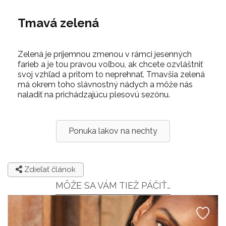
Tmavá zelená
Zelená je príjemnou zmenou v rámci jesenných
farieb a je tou pravou voľbou, ak chcete ozvláštniť
svoj vzhľad a pritom to neprehnať. Tmavšia zelená
má okrem toho slávnostný nádych a môže nás
naladiť na prichádzajúcu plesovú sezónu.
Ponuka lakov na nechty
Zdieľať článok
MÔŽE SA VÁM TIEŽ PÁČIŤ…