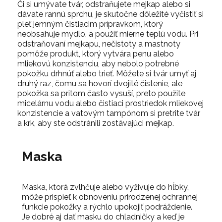
Či si umývate tvár, odstraňujete mejkap alebo si
dávate rannú sprchu, je skutočne dôležité vyčistiť si
pleť jemným čistiacim prípravkom, ktorý
neobsahuje mydlo, a použiť mierne teplú vodu. Pri
odstraňovaní mejkapu, nečistoty a mastnoty
pomôže produkt, ktorý vytvára penu alebo
mliekovú konzistenciu, aby nebolo potrebné
pokožku drhnúť alebo trieť. Môžete si tvár umyť aj
druhý raz, čomu sa hovorí dvojité čistenie, ale
pokožka sa pritom často vysuší, preto použite
micelárnu vodu alebo čistiaci prostriedok mliekovej
konzistencie a vatovým tampónom si pretrite tvár
a krk, aby ste odstránili zostávajúci mejkap.
Maska
Maska, ktorá zvlhčuje alebo vyživuje do hĺbky,
môže prispieť k obnoveniu prirodzenej ochrannej
funkcie pokožky a rýchlo upokojiť podráždenie.
Je dobré aj dať masku do chladničky a keď je