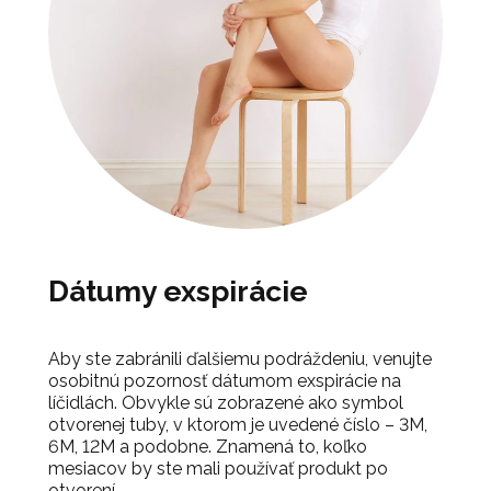
Dátumy exspirácie
Aby ste zabránili ďalšiemu podráždeniu, venujte
osobitnú pozornosť dátumom exspirácie na
líčidlách. Obvykle sú zobrazené ako symbol
otvorenej tuby, v ktorom je uvedené číslo – 3M,
6M, 12M a podobne. Znamená to, koľko
mesiacov by ste mali používať produkt po
otvorení.