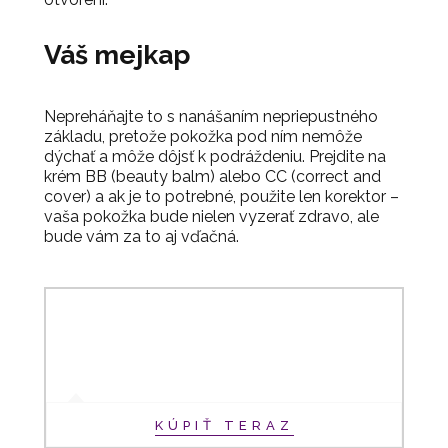
Váš mejkap
Nepreháňajte to s nanášaním nepriepustného
základu, pretože pokožka pod ním nemôže
dýchať a môže dôjsť k podráždeniu. Prejdite na
krém BB (beauty balm) alebo CC (correct and
cover) a ak je to potrebné, použite len korektor –
vaša pokožka bude nielen vyzerať zdravo, ale
bude vám za to aj vďačná.
KÚPIŤ TERAZ