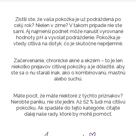
Zistili ste, že vaša pokožka je už podráždená po
celý rok? Nielen v zime? V takom prípade nie ste
sami. Aj najmenší podnet môže narušiť vyrovnané
hodnoty pH a vyvolať podráždenie. Pokožka je
vtedy citlivá na dotyk, čo je skutočne nepríjemné.
Začervenanie, chronické akné a ekzém – to je len
niekoľko prejavov citlivej pokožky a je dôležité, aby
ste sa o ňu starali inak, ako o kombinovanú, mastnú
alebo suchú.
Máte pocit, že máte niektoré z týchto príznakov?
Nerobte paniku, nie ste jediní. Až 52 % ľudí má citlivú
pokožku. Ak spadáte do tejto kategórie, čítajte
ďalej naše rady, ktoré by mohli pomôcť.