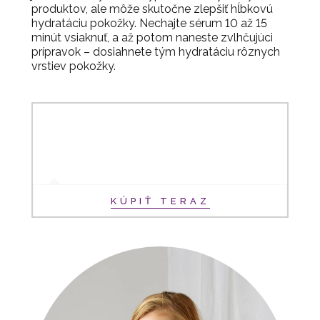
produktov, ale môže skutočne zlepšiť hĺbkovú
hydratáciu pokožky. Nechajte sérum 10 až 15
minút vsiaknuť, a až potom naneste zvlhčujúci
prípravok – dosiahnete tým hydratáciu rôznych
vrstiev pokožky.
KÚPIŤ TERAZ