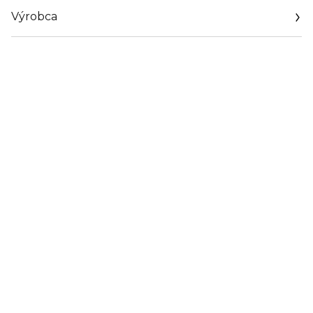
Výrobca
Email
https://www.bcmbeauty.com/kontakt