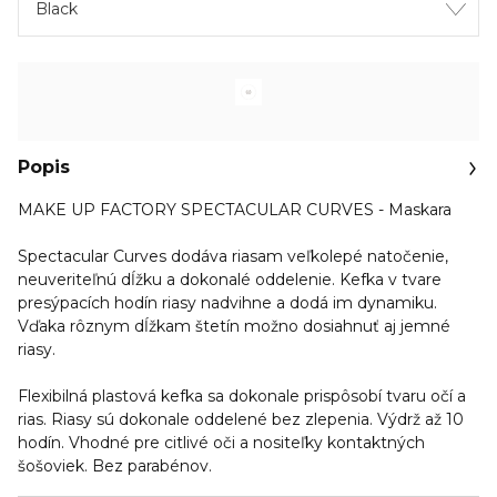
Black
Popis
MAKE UP FACTORY SPECTACULAR CURVES - Maskara
Spectacular Curves dodáva riasam veľkolepé natočenie,
neuveriteľnú dĺžku a dokonalé oddelenie. Kefka v tvare
presýpacích hodín riasy nadvihne a dodá im dynamiku.
Vďaka rôznym dĺžkam štetín možno dosiahnuť aj jemné
riasy.
Flexibilná plastová kefka sa dokonale prispôsobí tvaru očí a
rias. Riasy sú dokonale oddelené bez zlepenia. Výdrž až 10
hodín. Vhodné pre citlivé oči a nositeľky kontaktných
šošoviek. Bez parabénov.