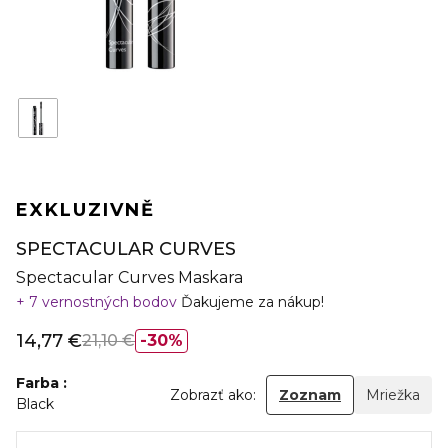
EXKLUZIVNĚ
SPECTACULAR CURVES
Spectacular Curves Maskara
7 vernostných bodov
Ďakujeme za nákup!
14,77 €
21,10 €
30%
Farba
Zobrazť ako:
Zoznam
Mriežka
Black