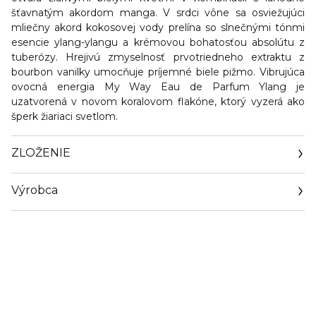
šťavnatým akordom manga. V srdci vône sa osviežujúci
mliečny akord kokosovej vody prelína so slnečnými tónmi
esencie ylang-ylangu a krémovou bohatosťou absolútu z
tuberózy. Hrejivú zmyselnosť prvotriedneho extraktu z
bourbon vanilky umocňuje príjemné biele pižmo. Vibrujúca
ovocná energia My Way Eau de Parfum Ylang je
uzatvorená v novom koralovom flakóne, ktorý vyzerá ako
šperk žiariaci svetlom.
ZLOŽENIE
Výrobca
Email
info@loreal.sk