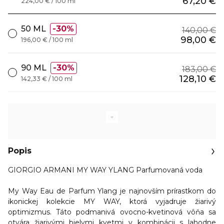
67,20 €
224,00 € / 100 ml
50 ML
30%
140,00 €
98,00 €
196,00 € / 100 ml
90 ML
30%
183,00 €
128,10 €
142,33 € / 100 ml
Popis
GIORGIO ARMANI MY WAY YLANG Parfumovaná voda
My Way Eau de Parfum Ylang je najnovším prírastkom do
ikonickej kolekcie MY WAY, ktorá vyjadruje žiarivý
optimizmus. Táto podmanivá ovocno-kvetinová vôňa sa
otvára žiarivými bielymi kvetmi v kombinácii s lahodne