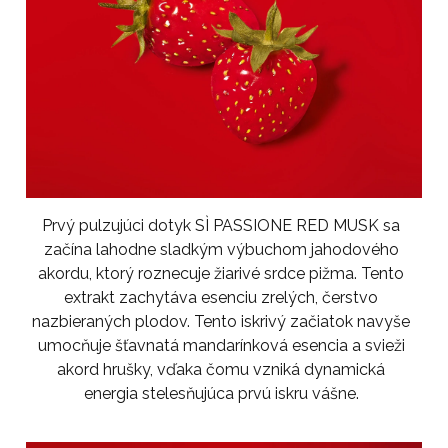
Prvý pulzujúci dotyk SÌ PASSIONE RED MUSK sa
začína lahodne sladkým výbuchom jahodového
akordu, ktorý roznecuje žiarivé srdce pižma. Tento
extrakt zachytáva esenciu zrelých, čerstvo
nazbieraných plodov. Tento iskrivý začiatok navyše
umocňuje šťavnatá mandarínková esencia a svieži
akord hrušky, vďaka čomu vzniká dynamická
energia stelesňujúca prvú iskru vášne.