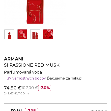
ARMANI
SÌ PASSIONE RED MUSK
Parfumovaná voda
37 vernostných bodov
Ďakujeme za nákup!
74,90 €
107,00 €
30%
249,67 € / 100 ml
30 ML
30%