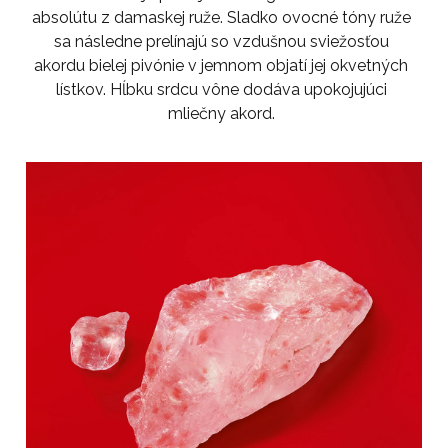
absolútu z damaskej ruže. Sladko ovocné tóny ruže
sa následne prelínajú so vzdušnou sviežosťou
akordu bielej pivónie v jemnom objatí jej okvetných
lístkov. Hĺbku srdcu vône dodáva upokojujúci
mliečny akord.