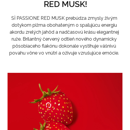
RED MUSK!
SÌ PASSIONE RED MUSK prebúdza zmysly živým
dotykom pižma obohateným o spaľujúcu energiu
akordu zrelých jahôd a nadčasovú krásu elegantnej
ruže. Brilantný červený odtieň nového dynamicky
pôsobiaceho flakónu dokonale vystihuje vášnivú
povahu vône vo vnútri a oživuje vzrušujúce emócie.