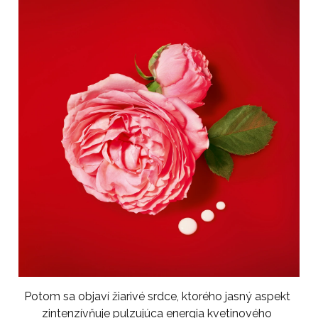
Potom sa objaví žiarivé srdce, ktorého jasný aspekt
zintenzívňuje pulzujúca energia kvetinového