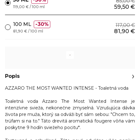
85,00 €
59,50 €
119,00 € / 100 ml
100 ML
30%
117,00 €
81,90 €
81,90 € / 100 ml
Popis
AZZARO THE MOST WANTED INTENSE - Toaletná voda
Toaletná voda Azzaro The Most Wanted Intense je
intenzívne svieža, nekonečne zmyselná. Vzrušujúca dávka
života pre muža, ktorý sa odváži byť sám sebou: "Chcem to,
trúfam si na to." Táto drevitá aromatická fougere vôňa vám
poskytne 9 hodín sviežeho pocitu*.