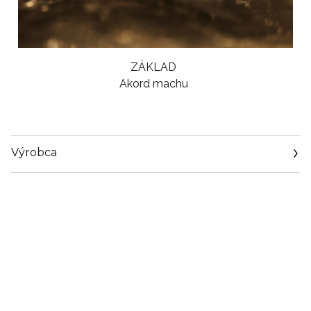
ZÁKLAD
Akord machu
Výrobca
Email
info@loreal.sk