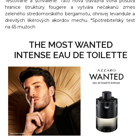
Testované a schválené. Táto nová odvážna vôňa posúva
hranice štruktúry fougere a vytvára nečakanú zmes
zeleného stredomorského bergamotu, ohnivej levandule a
drevitých likérových akordov mechu. *Spotrebiteľský test
na 65 mužoch
THE MOST WANTED
INTENSE EAU DE TOILETTE