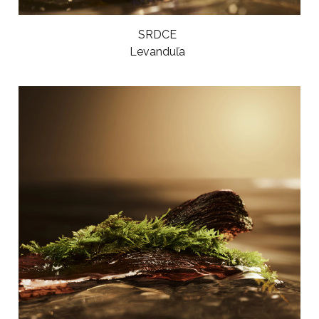
SRDCE
Levanduľa