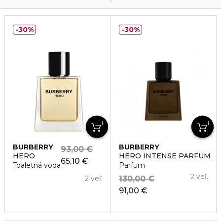
30%
30%
BURBERRY
BURBERRY
93,00 €
HERO
HERO INTENSE PARFUM
65,10 €
Toaletná voda
Parfum
2 veľ.
2 veľ.
130,00 €
91,00 €