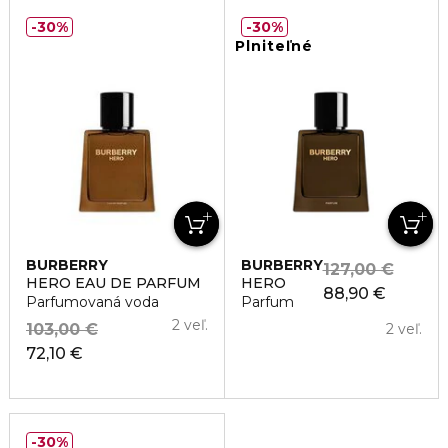
30%
30%
Plniteľné
BURBERRY
BURBERRY
127,00 €
HERO EAU DE PARFUM
HERO
88,90 €
Parfumovaná voda
Parfum
2 veľ.
103,00 €
2 veľ.
72,10 €
30%