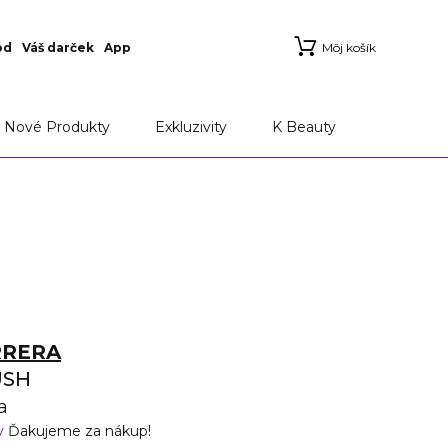
od
Váš darček
App
Môj košík
Nové Produkty
Exkluzivity
K Beauty
RRERA
USH
a
v
Ďakujeme za nákup!