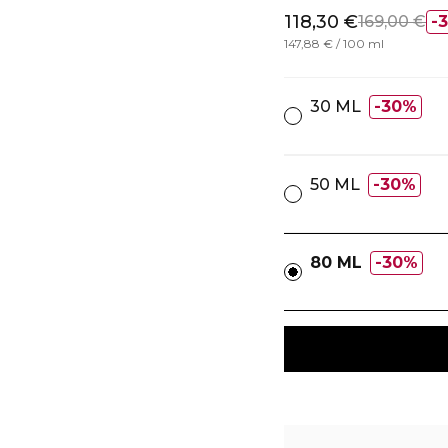
118,30 €
169,00 €
147,88 € / 100 ml
30 ML
30%
50 ML
30%
80 ML
30%