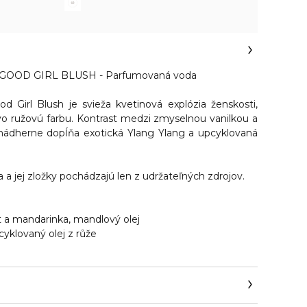
OOD GIRL BLUSH - Parfumovaná voda
 Girl Blush je svieža kvetinová explózia ženskosti,
o ružovú farbu. Kontrast medzi zmyselnou vanilkou a
nádherne dopĺňa exotická Ylang Ylang a upcyklovaná
a jej zložky pochádzajú len z udržateľných zdrojov.
 a mandarinka, mandlový olej
cyklovaný olej z růže