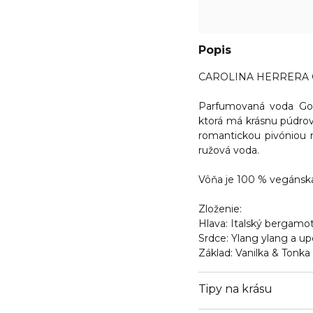
Popis
CAROLINA HERRERA G
Parfumovaná voda Good
ktorá má krásnu púdrov
romantickou pivóniou 
ružová voda.
Vôňa je 100 % vegánska 
Zloženie:
Hlava:
Italský bergamot
Srdce
: Ylang ylang a up
Základ
: Vanilka & Tonka
Tipy na krásu