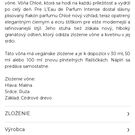
vône. Vôňa Chloé, ktorá sa hodí na každú príležitosť a vydrží
po celý deň. Pre L’Eau de Parfum Intense dostal slávny
plisovaný flakón parfumu Chloé nový vzhľad, teraz opatrený
elegantným čiernym a ecru štítkom pre ešte modernejší a
rafinovanejší štýl. Jeho stuha tiež získala nový, hlboký
granátový odtieň, ktorý odráža zloženie vône a kvetinu v jej
srdci.
Táto vôňa má vegánske zloženie a je k dispozícii v 30 ml, 50
ml alebo 100 ml znovu plniteľných fľaštičkách. Náplň sa
predáva samostatne.
Zloženie vône:
Hlava:
Malina
Srdce:
Ruža
Základ:
Cédrové drevo
ZLOŽENIE
Výrobca