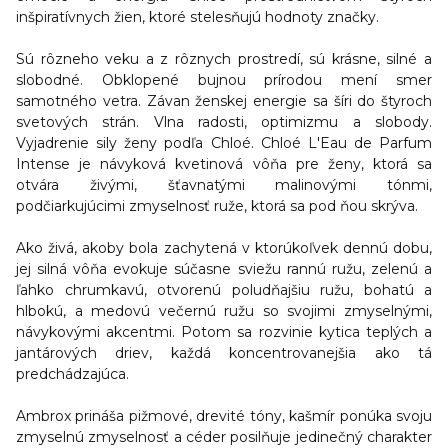
inšpiratívnych žien, ktoré stelesňujú hodnoty značky.
Sú rôzneho veku a z rôznych prostredí, sú krásne, silné a
slobodné. Obklopené bujnou prírodou mení smer
samotného vetra. Závan ženskej energie sa šíri do štyroch
svetových strán. Vlna radosti, optimizmu a slobody.
Vyjadrenie sily ženy podľa Chloé. Chloé L'Eau de Parfum
Intense je návyková kvetinová vôňa pre ženy, ktorá sa
otvára živými, šťavnatými malinovými tónmi,
podčiarkujúcimi zmyselnosť ruže, ktorá sa pod ňou skrýva.
Ako živá, akoby bola zachytená v ktorúkoľvek dennú dobu,
jej silná vôňa evokuje súčasne sviežu rannú ružu, zelenú a
ľahko chrumkavú, otvorenú poludňajšiu ružu, bohatú a
hlbokú, a medovú večernú ružu so svojimi zmyselnými,
návykovými akcentmi. Potom sa rozvinie kytica teplých a
jantárových driev, každá koncentrovanejšia ako tá
predchádzajúca.
Ambrox prináša pižmové, drevité tóny, kašmír ponúka svoju
zmyselnú zmyselnosť a céder posilňuje jedinečný charakter