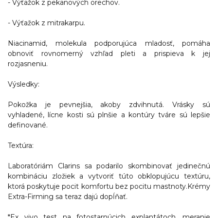
- Výťažok z pekanových orechov.
- Výťažok z mitrakarpu.
Niacinamid, molekula podporujúca mladosť, pomáha
obnoviť rovnomerný vzhľad pleti a prispieva k jej
rozjasneniu.
Výsledky:
Pokožka je pevnejšia, akoby zdvihnutá. Vrásky sú
vyhladené, lícne kosti sú plnšie a kontúry tváre sú lepšie
definované.
Textúra:
Laboratóriám Clarins sa podarilo skombinovať jedinečnú
kombináciu zložiek a vytvoriť túto obklopujúcu textúru,
ktorá poskytuje pocit komfortu bez pocitu mastnoty.Krémy
Extra-Firming sa teraz dajú dopĺňať.
*Ex vivo test na fotostarnúcich explantátoch, meranie