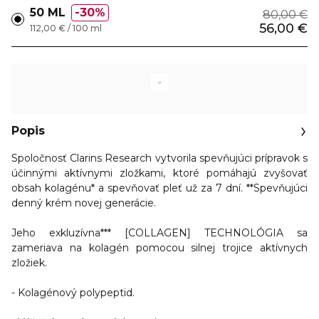
50 ML
30%
80,00 €
56,00 €
112,00 € / 100 ml
Popis
Spoločnosť Clarins Research vytvorila spevňujúci prípravok s
účinnými aktívnymi zložkami, ktoré pomáhajú zvyšovať
obsah kolagénu* a spevňovať pleť už za 7 dní. **Spevňujúci
denný krém novej generácie.
Jeho exkluzívna*** [COLLAGEN] TECHNOLÓGIA sa
zameriava na kolagén pomocou silnej trojice aktívnych
zložiek.
- Kolagénový polypeptid.