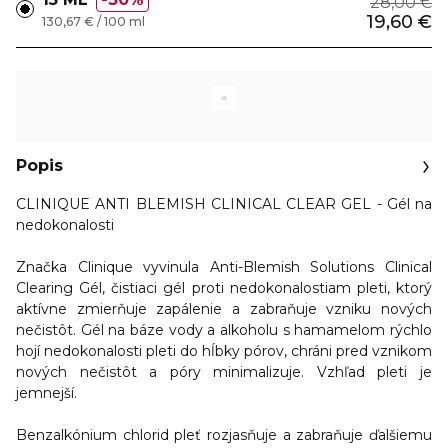
28,00 €
19,60 €
130,67 € / 100 ml
Popis
CLINIQUE ANTI BLEMISH CLINICAL CLEAR GEL - Gél na
nedokonalosti
Značka Clinique vyvinula Anti-Blemish Solutions Clinical
Clearing Gél, čistiaci gél proti nedokonalostiam pleti, ktorý
aktívne
zmierňuje zapálenie a zabraňuje vzniku nových
nečistôt.
Gél na báze vody a alkoholu s hamamelom rýchlo
hojí nedokonalosti pleti do hĺbky pórov, chráni pred vznikom
nových nečistôt a póry minimalizuje. Vzhľad pleti je
jemnejší.
Benzalkónium chlorid pleť rozjasňuje a zabraňuje ďalšiemu