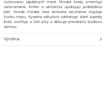
rozširovaniu zapálených miest. Morské koraly zmierňujú
začervenanie. Kofeín a sacharóza upokojujú podráždenú
pleť. Hnedá morská riasa laminária saccharina reguluje
tvorbu mazu. Kyselina salicylová odstraňuje staré šupinky
kože, uvoľňuje a čistí póry a aktivuje prirodzenú bunkovú
obnovu.
Výrobca
Email
contactmanufacturer@elcompanies.com