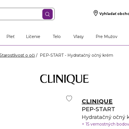
Vyhľadať obch
Pleť
Líčenie
Telo
Vlasy
Pre Mužov
Starostlivosť o oči
PEP-START - Hydratačný očný krém
CLINIQUE
PEP-START
Hydratačný očný 
15 vernostných bodo