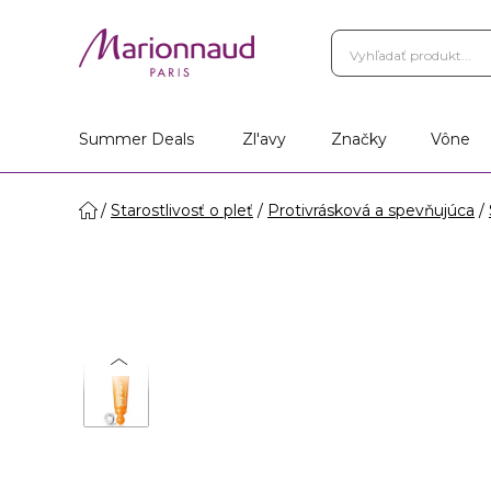
Summer Deals
Zl'avy
Značky
Vône
Starostlivosť o pleť
Protivrásková a spevňujúca