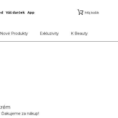
od
Váš darček
App
Môj košík
Nové Produkty
Exkluzivity
K Beauty
krém
v
Ďakujeme za nákup!