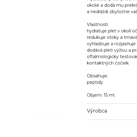
okolie a dodá mu prekr
a nedráždi zbytočne vaš
Vlastnosti:
hydratuje pleť v okolí oč
redukuje otoky a tmav
vyhladzuje a rozjasňuje
dodává pleti výživu a p
oftalmologicky testován
kontaktných čočiek
Obsahuje:
peptidy
Objem:
15 ml.
Výrobca
Email
contactmanufacturer