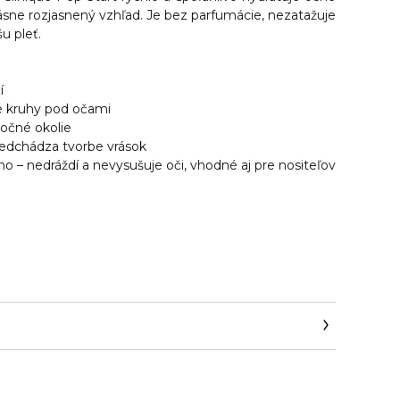
ásne rozjasnený vzhľad. Je bez parfumácie, nezatažuje
u pleť.
í
é kruhy pod očami
 očné okolie
redchádza tvorbe vrások
o – nedráždí a nevysušuje oči, vhodné aj pre nositeľov
@elcompanies.com