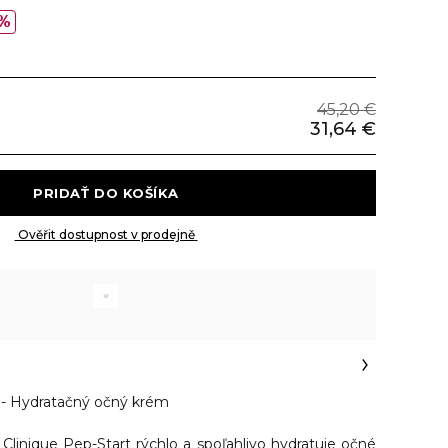
%
45,20 €
31,64 €
 PRIDAŤ DO KOŠÍKA 
 Ověřit dostupnost v prodejně 
 Hydratačný očný krém
m
Clinique Pep-Start
rýchlo a spoľahlivo hydratuje očné