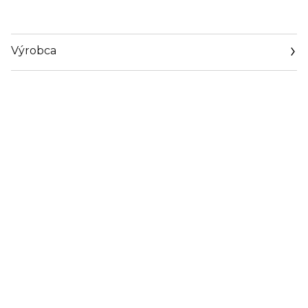
Výrobca
Email
contactmanufacturer@elcompanies.com