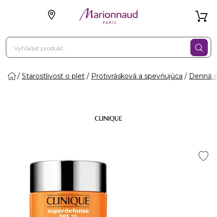
Starostlivosť o pleť
Protivrásková a spevňujúca
Denná st