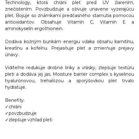
Technology
, ktorá chráni pleť pred UV žiarením,
znečistením. Povzbudzuje a oživuje unavene vyzerajúcu
pleť. Bojuje so známkami predčasného starnutia pomocou
antioxidantov.
Obsahuje Vitamín C, Vitamín E a
aminokyselín ergothionein.
Dodáva kožným bunkám energiu vďaka obsahu karnitínu,
kreatínu a kofeínu. Prejasňuje pleť a zmierňuje prejavy
únavy.
Viditeľne redukuje drobné linky a vrásky, zlepšuje textúru
pleti a dodáva jej jas. Moisture barrier complex s kyselinou
hyalurónovou, trehalózou a sporýšovkou pleť trvalo
hydratuje.
Benefity:
✓
chráni
✓
povzbudzuje
✓
zlepšuje vzhľad pleti