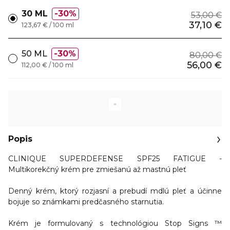
30 ML
30%
53,00 €
37,10 €
123,67 € / 100 ml
50 ML
30%
80,00 €
56,00 €
112,00 € / 100 ml
Popis
CLINIQUE SUPERDEFENSE SPF25 FATIGUE -
Multikorekčný krém pre zmiešanú až mastnú pleť
Denný krém, ktorý rozjasní a prebudí mdlú pleť a účinne
bojuje so známkami predčasného starnutia.
Krém je
formulovaný s technológiou Stop Signs ™