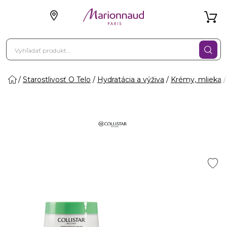
Starostlivosť O Telo
Hydratácia a výživa
Krémy, mlieka