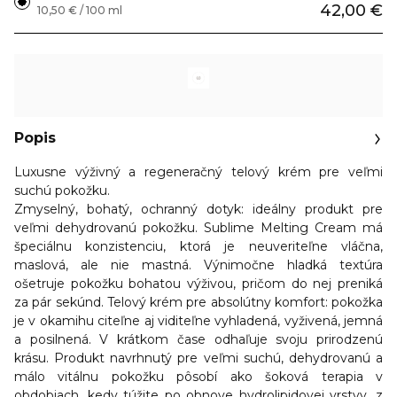
42,00 €
10,50 € / 100 ml
Popis
Luxusne výživný a regeneračný telový krém pre veľmi
suchú pokožku.
Zmyselný, bohatý, ochranný dotyk: ideálny produkt pre
veľmi dehydrovanú pokožku. Sublime Melting Cream má
špeciálnu konzistenciu, ktorá je neuveriteľne vláčna,
maslová, ale nie mastná. Výnimočne hladká textúra
ošetruje pokožku bohatou výživou, pričom do nej preniká
za pár sekúnd. Telový krém pre absolútny komfort: pokožka
je v okamihu citeľne aj viditeľne vyhladená, vyživená, jemná
a posilnená. V krátkom čase odhaľuje svoju prirodzenú
krásu. Produkt navrhnutý pre veľmi suchú, dehydrovanú a
málo vitálnu pokožku pôsobí ako šoková terapia v
obdobiach, kedy túžite po obnove hydrolipidovej vrstvy, z