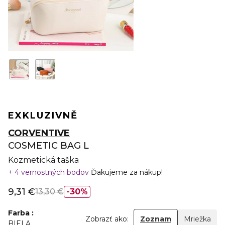
EXKLUZIVNĚ
CORVENTIVE
COSMETIC BAG L
Kozmetická taška
4 vernostných bodov
Ďakujeme za nákup!
9,31 €
13,30 €
30%
Farba
Zobrazť ako:
Zoznam
Mriežka
BIELA