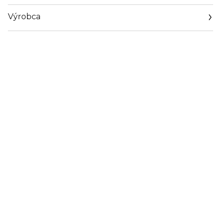
Výrobca
Email
petr.horacek1@corventiveconcept.cz