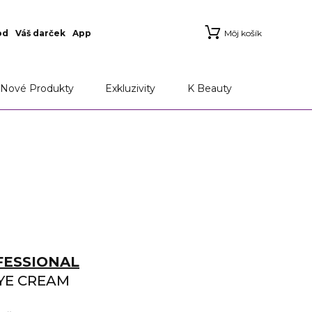
od
Váš darček
App
Môj košík
Nové Produkty
Exkluzivity
K Beauty
FESSIONAL
YE CREAM