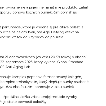
e rovnomerné a príjemné nanášanie produktu, zatiaľ
odporujú obnovu kožných buniek, čím pomáhajú
arfumácie, ktoré je vhodné aj pre citlivé oblasti a
užitie na celom tvári, má Age Defying efekt na
nenie vrások do 2 týždňov od použitia.
 na 21 dobrovoľníkoch (vo veku 20-59 rokov) v období
 22. septembra 2023, ktorý vykonal Global Standard
 GCS Anti-Aging Lab
sahuje komplex peptidov, fermentovaný kolagén,
a komplex aminokyselín, ktorý zlepšuje bunky oslabené
yntézu elastínu, čím obnovuje vitalitu buniek.
 špeciálna zložka vďaka svojej metóde výroby –
ňuje strate pevnosti pokožky.