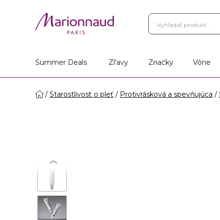
Summer Deals
Zl'avy
Značky
Vône
Starostlivosť o pleť
Protivrásková a spevňujúca