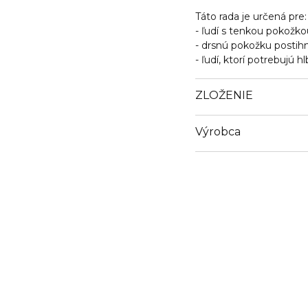
Táto rada je určená pre:
- ľudí s tenkou pokožko
- drsnú pokožku postih
- ľudí, ktorí potrebujú 
ZLOŽENIE
Výrobca
Email
icoslab@naver.com