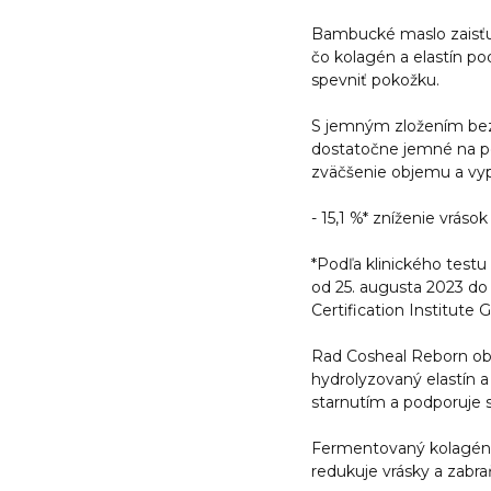
Bambucké maslo zaisťuj
čo kolagén a elastín p
spevniť pokožku.
S jemným zložením bez p
dostatočne jemné na po
zväčšenie objemu a vypl
- 15,1 %* zníženie vrások
*Podľa klinického testu
od 25. augusta 2023 do
Certification Institute
Rad Cosheal Reborn ob
hydrolyzovaný elastín 
starnutím a podporuje s
Fermentovaný kolagén –
redukuje vrásky a zabra