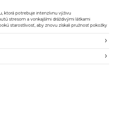
u, ktorá potrebuje intenzívnu výživu
nutú stresom a vonkajšími dráždivými látkami
hlbokú starostlivosť, aby znovu získali pružnosť pokožky