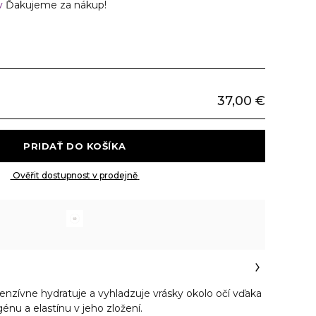
v
Ďakujeme za nákup!
37,00 €
 PRIDAŤ DO KOŠÍKA 
 Ověřit dostupnost v prodejně 
enzívne hydratuje a vyhladzuje vrásky okolo očí vďaka
nu a elastínu v jeho zložení.