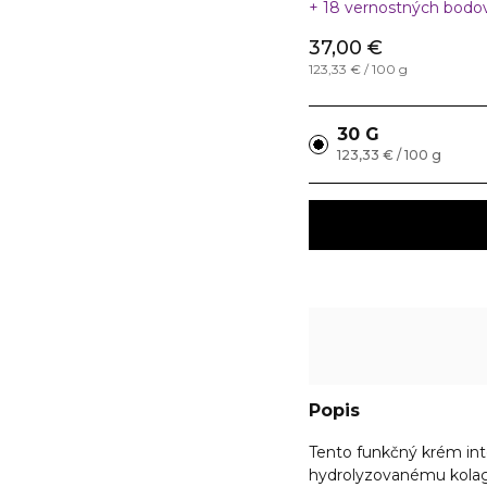
18 vernostných bodo
37,00 €
123,33 € / 100 g
30 G
123,33 € / 100 g
Popis
Tento funkčný krém int
hydrolyzovanému kolagé