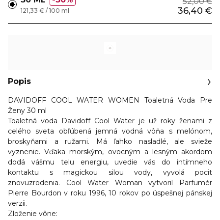
52,00 €
36,40 €
121,33 € / 100 ml
Popis
DAVIDOFF COOL WATER WOMEN Toaletná Voda Pre
Ženy 30 ml
Toaletná voda
Davidoff Cool Water
je už roky ženami z
celého sveta obľúbená jemná vodná vôňa s melónom,
broskyňami a ružami. Má ľahko nasladlé, ale svieže
vyznenie. Vďaka morským, ovocným a lesným akordom
dodá vášmu telu energiu, uvedie vás do intímneho
kontaktu s magickou silou vody, vyvolá pocit
znovuzrodenia.
Cool Water Woman
vytvoril Parfumér
Pierre Bourdon v roku 1996, 10 rokov po úspešnej pánskej
verzii.
Zloženie vône: