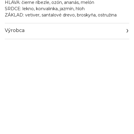
HLAVA:
čierne ríbezle, ozón, ananás, melón
SRDCE:
lekno, konvalinka, jazmín, hloh
ZÁKLAD:
vetiver, santalové drevo, broskyňa, ostružina
Výrobca
Email
https://coty.cotyconsumeraffairs.com/