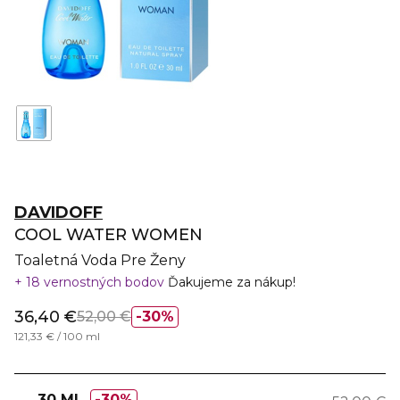
DAVIDOFF
COOL WATER WOMEN
Toaletná Voda Pre Ženy
18 vernostných bodov
Ďakujeme za nákup!
36,40 €
52,00 €
30%
121,33 € / 100 ml
30 ML
30%