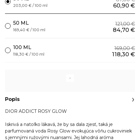
60,90 €
203,00 € / 100 ml
50 ML
121,00 €
84,70 €
169,40 € / 100 ml
100 ML
169,00 €
118,30 €
118,30 € / 100 ml
Popis
DIOR ADDICT ROSY GLOW
Iskrivá a natoľko lákavá, že by sa dala zjesť, taká je
parfumovaná voda Rosy Glow evokujúca vôňu cukroviniek
s jemnými ružovými nuansami. Jej lahodná aróma