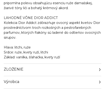
pripomína polevu obsahujúcu esenciu ruže damašskej,
žiarivé tóny liči a bohatý krémový akord.
LAHODNÉ VÔNE DIOR ADDICT
Kolekcia Dior Addict zdôrazňuje ovocný aspekt kvetov Dior
prostredníctvom troch rozkošných a pestrofarebných
parfumov, ktorých flakóny sú ladené do odtieňov ovocných
sirupov.
Hlava: litchi, ruže
Srdce: ruže, kvety ruží, litchi
Základ: vanilka, šľahačka, kvety ruží
ZLOŽENIE
Výrobca
Email
https://www.dior.com/en_cz/beauty/contact-parfum